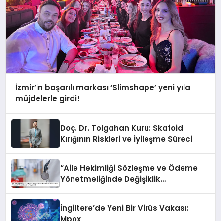
İzmir’in başarılı markası ‘Slimshape’ yeni yıla
müjdelerle girdi!
Doç. Dr. Tolgahan Kuru: Skafoid
Kırığının Riskleri ve İyileşme Süreci
“Aile Hekimliği Sözleşme ve Ödeme
Yönetmeliğinde Değişiklik
Yapılmasına Dair Yönetmelik” Resmi
Gazete’de Yayımlandı
İngiltere’de Yeni Bir Virüs Vakası:
Mpox