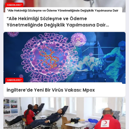
“Aile Hekimliği Sözleşme ve Ödeme
Yönetmeliğinde Değişiklik Yapılmasına Dair
Yönetmelik” Resmi Gazete’de Yayımlandı
İngiltere’de Yeni Bir Virüs Vakası: Mpox