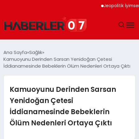
Jeopolitik İyimserlik Al
GÜNDEM
Ana Sayfa
Sağlık
Kamuoyunu Derinden Sarsan Yenidoğan Çetesi
EKONOMI
İddianamesinde Bebeklerin Ölüm Nedenleri Ortaya Çıktı
YAŞAM
Kamuoyunu Derinden Sarsan
SPOR
Yenidoğan Çetesi
İddianamesinde Bebeklerin
TEKNOLOJI
Ölüm Nedenleri Ortaya Çıktı
EĞITIM