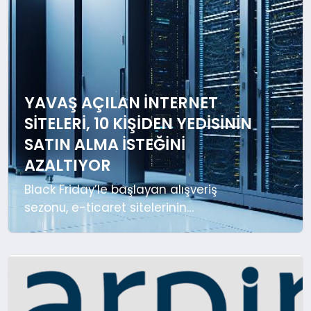
MAGAZIN
DIĞER
YAVAŞ AÇILAN INTERNET
SITELERI, 10 KIŞIDEN YEDISININ
SATIN ALMA ISTEĞINI
AZALTIYOR
Black Friday’le başlayan alışveriş
sezonu, e-ticaret sitelerinin
optimizasyon ihtiyacını artırdı. Bir
sitenin açılma süresindeki iki saniyelik
artışın dönüşüm oranını %1’e yakın
azalttığına dikkat çeken yerli web
hosting sağlayıcısı, internet sitesi