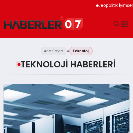
Jeopolitik İyimserlik Altı
GÜNDEM
Ana Sayfa
Teknoloji
EKONOMI
TEKNOLOJI HABERLERI
YAŞAM
SPOR
TEKNOLOJI
EĞITIM