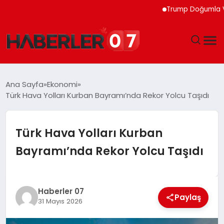
Trump Doğumla Vatandaş
GÜNDEM
Ana Sayfa
Ekonomi
Türk Hava Yolları Kurban Bayramı’nda Rekor Yolcu Taşıdı
EKONOMI
YAŞAM
Türk Hava Yolları Kurban
Bayramı’nda Rekor Yolcu Taşıdı
SPOR
TEKNOLOJI
Haberler 07
Paylaş
31 Mayıs 2026
EĞITIM