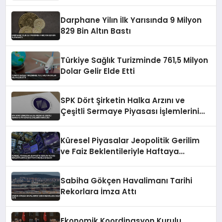
Şekillendiriyor
Darphane Yilın İlk Yarısında 9 Milyon
829 Bin Altın Bastı
Türkiye Sağlık Turizminde 761,5 Milyon
Dolar Gelir Elde Etti
SPK Dört Şirketin Halka Arzını ve
Çeşitli Sermaye Piyasası İşlemlerini
Onayladı
Küresel Piyasalar Jeopolitik Gerilim
ve Faiz Beklentileriyle Haftaya
Düşüşle Başladı
Sabiha Gökçen Havalimanı Tarihi
Rekorlara İmza Attı
Ekonomik Koordinasyon Kurulu