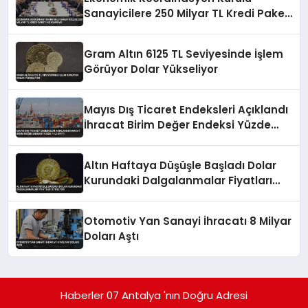
Sanayicilere 250 Milyar TL Kredi Paketi
Açıklaması
Gram Altın 6125 TL Seviyesinde İşlem
Görüyor Dolar Yükseliyor
Mayıs Dış Ticaret Endeksleri Açıklandı
İhracat Birim Değer Endeksi Yüzde
14,2 Arttı
Altın Haftaya Düşüşle Başladı Dolar
Kurundaki Dalgalanmalar Fiyatları
Etkiliyor
Otomotiv Yan Sanayi İhracatı 8 Milyar
Doları Aştı
Haberler 07 Antalya 'nın Doğru Adresi