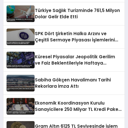
Türkiye Sağlık Turizminde 761,5 Milyon
Dolar Gelir Elde Etti
SPK Dört Şirketin Halka Arzını ve
Çeşitli Sermaye Piyasası İşlemlerini
Onayladı
Küresel Piyasalar Jeopolitik Gerilim
ve Faiz Beklentileriyle Haftaya
Düşüşle Başladı
Sabiha Gökçen Havalimanı Tarihi
Rekorlara İmza Attı
Ekonomik Koordinasyon Kurulu
Sanayicilere 250 Milyar TL Kredi Paketi
Açıklaması
Gram Altın 6125 TL Seviyesinde İşlem