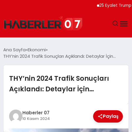
25 Eyalet Trump Yöneti
GÜNDEM
Ana Sayfa
Ekonomi
THY’nin 2024 Trafik Sonuçları Açıklandı: Detaylar İçin…
EKONOMI
YAŞAM
THY’nin 2024 Trafik Sonuçları
Açıklandı: Detaylar İçin…
SPOR
TEKNOLOJI
Haberler 07
Paylaş
10 Kasım 2024
EĞITIM