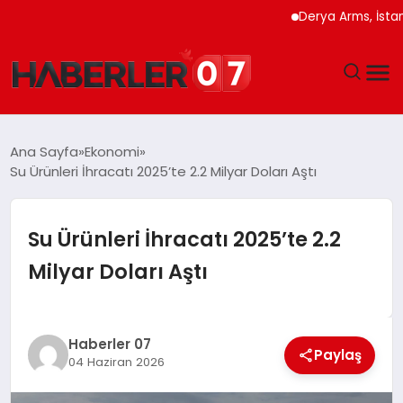
Derya Arms, İstanbul Pr
GÜNDEM
Ana Sayfa
Ekonomi
Su Ürünleri İhracatı 2025’te 2.2 Milyar Doları Aştı
EKONOMI
YAŞAM
Su Ürünleri İhracatı 2025’te 2.2
Milyar Doları Aştı
SPOR
TEKNOLOJI
Haberler 07
Paylaş
04 Haziran 2026
EĞITIM