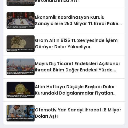
Rekorlara İmza Attı
Ekonomik Koordinasyon Kurulu
Sanayicilere 250 Milyar TL Kredi Paketi
Açıklaması
Gram Altın 6125 TL Seviyesinde İşlem
Görüyor Dolar Yükseliyor
Mayıs Dış Ticaret Endeksleri Açıklandı
İhracat Birim Değer Endeksi Yüzde
14,2 Arttı
Altın Haftaya Düşüşle Başladı Dolar
Kurundaki Dalgalanmalar Fiyatları
Etkiliyor
Otomotiv Yan Sanayi İhracatı 8 Milyar
Doları Aştı