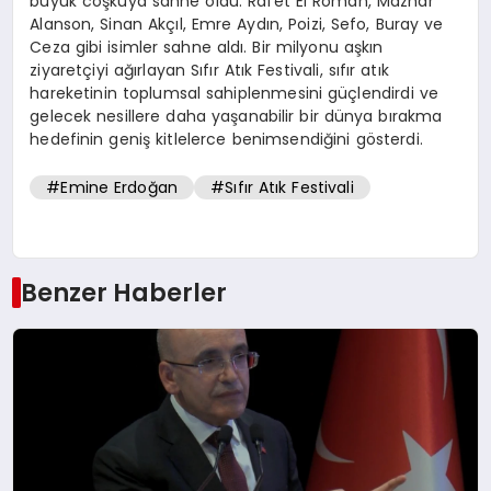
büyük coşkuya sahne oldu. Rafet El Roman, Mazhar
Alanson, Sinan Akçıl, Emre Aydın, Poizi, Sefo, Buray ve
Ceza gibi isimler sahne aldı. Bir milyonu aşkın
ziyaretçiyi ağırlayan Sıfır Atık Festivali, sıfır atık
hareketinin toplumsal sahiplenmesini güçlendirdi ve
gelecek nesillere daha yaşanabilir bir dünya bırakma
hedefinin geniş kitlelerce benimsendiğini gösterdi.
#Emine Erdoğan
#Sıfır Atık Festivali
Benzer Haberler