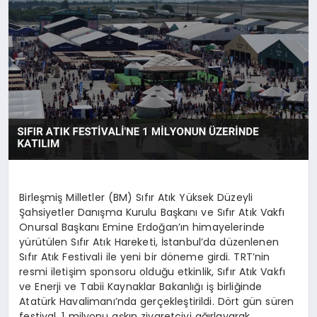
MAGAZIN
DIĞER
Birleşmiş Milletler (BM) Sıfır Atık Yüksek Düzeyli
Şahsiyetler Danışma Kurulu Başkanı ve Sıfır Atık Vakfı
Onursal Başkanı Emine Erdoğan’ın himayelerinde
yürütülen Sıfır Atık Hareketi, İstanbul’da düzenlenen
Sıfır Atık Festivali ile yeni bir döneme girdi. TRT’nin
resmi iletişim sponsoru olduğu etkinlik, Sıfır Atık Vakfı
ve Enerji ve Tabii Kaynaklar Bakanlığı iş birliğinde
Atatürk Havalimanı’nda gerçekleştirildi. Dört gün süren
festival, 1 milyonu aşkın ziyaretçiyi ağırlayarak