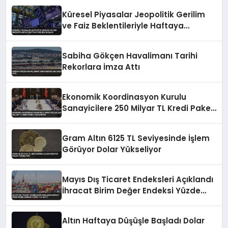
Küresel Piyasalar Jeopolitik Gerilim
ve Faiz Beklentileriyle Haftaya
Düşüşle Başladı
Sabiha Gökçen Havalimanı Tarihi
Rekorlara İmza Attı
Ekonomik Koordinasyon Kurulu
Sanayicilere 250 Milyar TL Kredi Paketi
Açıklaması
Gram Altın 6125 TL Seviyesinde İşlem
Görüyor Dolar Yükseliyor
Mayıs Dış Ticaret Endeksleri Açıklandı
İhracat Birim Değer Endeksi Yüzde
14,2 Arttı
Altın Haftaya Düşüşle Başladı Dolar