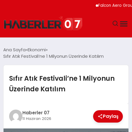
Falcon Aero Group, Hav
GÜNDEM
Ana Sayfa
Ekonomi
Sıfır Atık Festivali’ne 1 Milyonun Üzerinde Katılım
EKONOMI
YAŞAM
Sıfır Atık Festivali’ne 1 Milyonun
Üzerinde Katılım
SPOR
TEKNOLOJI
Haberler 07
Paylaş
11 Haziran 2026
EĞITIM