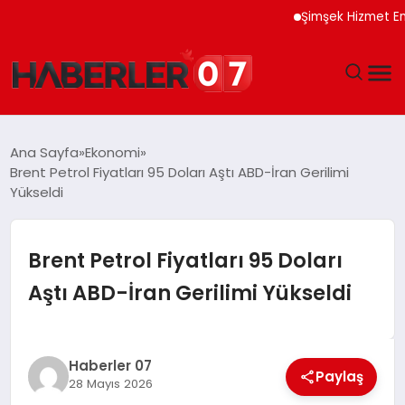
Şimşek Hizmet Enflasyo
GÜNDEM
Ana Sayfa
Ekonomi
Brent Petrol Fiyatları 95 Doları Aştı ABD-İran Gerilimi
EKONOMI
Yükseldi
YAŞAM
Brent Petrol Fiyatları 95 Doları
SPOR
Aştı ABD-İran Gerilimi Yükseldi
TEKNOLOJI
Haberler 07
EĞITIM
Paylaş
28 Mayıs 2026