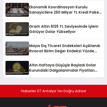
Ekonomik Koordinasyon Kurulu
Sanayicilere 250 Milyar TL Kredi Paketi
Açıklaması
Gram Altın 6125 TL Seviyesinde İşlem
Görüyor Dolar Yükseliyor
Mayıs Dış Ticaret Endeksleri Açıklandı
İhracat Birim Değer Endeksi Yüzde
14,2 Arttı
Altın Haftaya Düşüşle Başladı Dolar
Kurundaki Dalgalanmalar Fiyatları
Etkiliyor
Haberler 07 Antalya 'nın Doğru Adresi