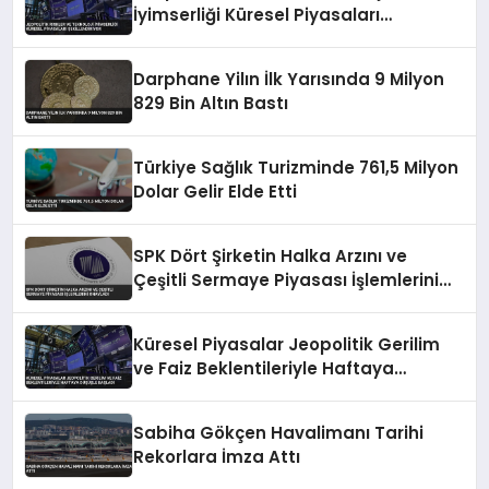
İyimserliği Küresel Piyasaları
Şekillendiriyor
Darphane Yilın İlk Yarısında 9 Milyon
829 Bin Altın Bastı
Türkiye Sağlık Turizminde 761,5 Milyon
Dolar Gelir Elde Etti
SPK Dört Şirketin Halka Arzını ve
Çeşitli Sermaye Piyasası İşlemlerini
Onayladı
Küresel Piyasalar Jeopolitik Gerilim
ve Faiz Beklentileriyle Haftaya
Düşüşle Başladı
Sabiha Gökçen Havalimanı Tarihi
Rekorlara İmza Attı