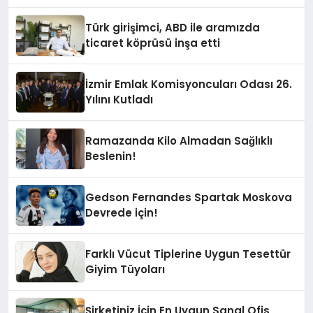
Hotels&Resorts’un da Katkılarıyla
Tamamlandı
Türk girişimci, ABD ile aramızda
ticaret köprüsü inşa etti
İzmir Emlak Komisyoncuları Odası 26.
Yılını Kutladı
Ramazanda Kilo Almadan Sağlıklı
Beslenin!
Gedson Fernandes Spartak Moskova
Devrede için!
Farklı Vücut Tiplerine Uygun Tesettür
Giyim Tüyoları
Şirketiniz İçin En Uygun Sanal Ofis