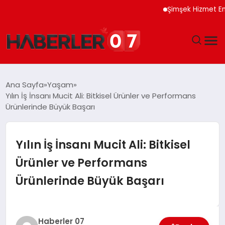
Şimşek Hizmet Enflasyo
GÜNDEM
Ana Sayfa
Yaşam
Yılın İş İnsanı Mucit Ali: Bitkisel Ürünler ve Performans
EKONOMI
Ürünlerinde Büyük Başarı
YAŞAM
Yılın İş İnsanı Mucit Ali: Bitkisel
SPOR
Ürünler ve Performans
Ürünlerinde Büyük Başarı
TEKNOLOJI
EĞITIM
Haberler 07