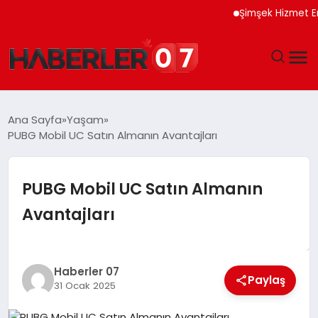
Şimşek Hizmet Enflas
GÜNDEM
Ana Sayfa
Yaşam
PUBG Mobil UC Satın Almanın Avantajları
EKONOMI
YAŞAM
PUBG Mobil UC Satın Almanın
Avantajları
SPOR
TEKNOLOJI
Haberler 07
Paylaş
31 Ocak 2025
EĞITIM