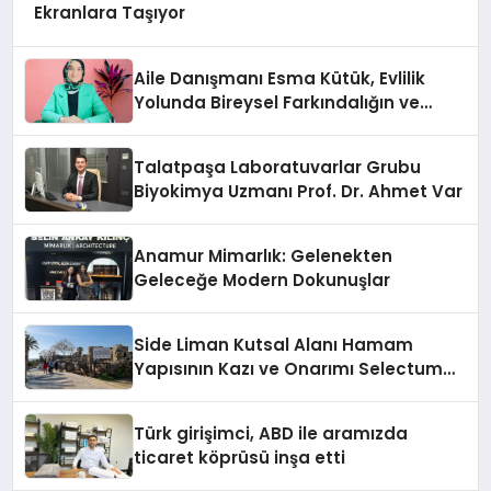
Ekranlara Taşıyor
Aile Danışmanı Esma Kütük, Evlilik
Yolunda Bireysel Farkındalığın ve
Sınırların Gücünü Anlatıyor
Talatpaşa Laboratuvarlar Grubu
Biyokimya Uzmanı Prof. Dr. Ahmet Var
Anamur Mimarlık: Gelenekten
Geleceğe Modern Dokunuşlar
Side Liman Kutsal Alanı Hamam
Yapısının Kazı ve Onarımı Selectum
Hotels&Resorts’un da Katkılarıyla
Tamamlandı
Türk girişimci, ABD ile aramızda
ticaret köprüsü inşa etti