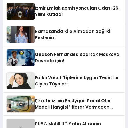
İzmir Emlak Komisyoncuları Odası 26.
Yılını Kutladı
Ramazanda Kilo Almadan Sağlıklı
Beslenin!
Gedson Fernandes Spartak Moskova
Devrede için!
Farklı Vücut Tiplerine Uygun Tesettür
Giyim Tüyoları
Şirketiniz İçin En Uygun Sanal Ofis
Modeli Hangisi? Karar Vermeden
Önce Hazır Ofisi de Duymalısınız!
PUBG Mobil UC Satın Almanın