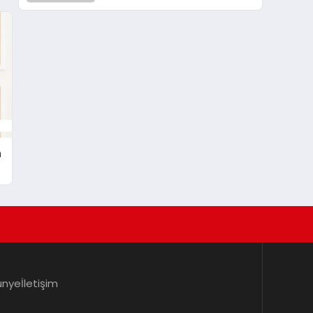
Barzani Buluşması
n
ünye
İletişim