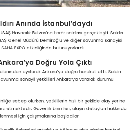
ldırı Anında İstanbul’daydı
 Havacılık Bulvarı’na terör saldırısı gerçekleşti. Saldırı
USAŞ Genel Müdürü Demiroğlu ve diğer savunma sanayisi
n SAHA EXPO etkinliğinde bulunuyorlardı.
Ankara’ya Doğru Yola Çıktı
r alanından ayrılarak Ankara’ya doğru hareket etti. Saldırı
 savunma sanayii yetkilileri Ankara’ya vararak durumu
liğe sebep olurken, yetkililerin hızlı bir şekilde olay yerine
tmektedir. Güvenlik birimleri, olayın detayları hakkında
irlenmesi için çalışmalarına başladılar.
enlik önlemleri artırıldı ve bölgeye giriş çıkışlar kontrol