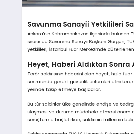
Savunma Sanayii Yetkilileri Sa
Ankara’nın Kahramankazan ilçesinde bulunan TUSAŞ
sırasında Savunma Sanayii Başkanı Görgün, T
yetkilileri, İstanbul Fuar Merkezi’nde düzenlene
Heyet, Haberi Aldıktan Sonra 
Terör saldırısının haberini alan heyet, hızla fua
sonrasında gerekli güvenlik önlemleri alınırken,
yerinde takip etmeye başladılar.
Bu tür saldırılar ülke genelinde endişe ve tedirgin
ulaşması ve duruma müdahale etmesi önem arz e
soruşturma başlatırken, saldırının faillerinin bel
Saldırı sonrasında TUSAŞ Havacılık Bulvarı’nda güv