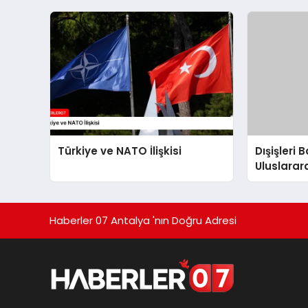
Türkiye ve NATO İlişkisi
Dışişleri
Uluslara
Bulundu
Haberler 07 Antalya 'nın Doğru Adresi