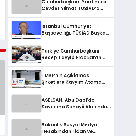
Cumhurbaşkanı Yardımcısı
Cevdet Yılmaz TÜSİAD’a
Tepki Gösterdi
İstanbul Cumhuriyet
Başsavcılığı, TÜSİAD Başkanı
Mehmet Ömer Arif Aras
Hakkında Soruşturma
Türkiye Cumhurbaşkanı
Başlattı
Recep Tayyip Erdoğan’ın
Asya Ziyaretleri ve
Değerlendirmeleri
TMSF’nin Açıklaması:
Şirketlere Kayyım Atama
Yetkisi
ASELSAN, Abu Dabi’de
Savunma Sanayii Alanında
Önemli Gelişmelere İmza
Atıyor
Bakanlık Sosyal Medya
Hesabından Fidan ve