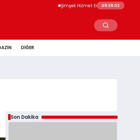
Şimşek Hizmet Enflasyonunda Katılık Azalı
09:26:03
AZIN
DIĞER
Son Dakika