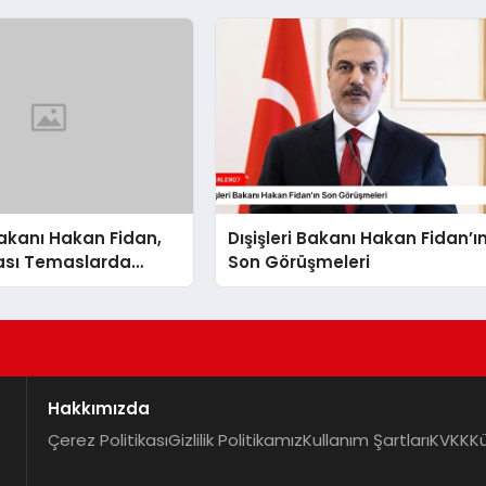
 Bakanı Hakan Fidan,
Dışişleri Bakanı Hakan Fidan’ı
rası Temaslarda
Son Görüşmeleri
Hakkımızda
Çerez Politikası
Gizlilik Politikamız
Kullanım Şartları
KVKK
K