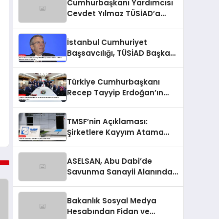
Cumhurbaşkanı Yardımcısı
Cevdet Yılmaz TÜSİAD’a
Tepki Gösterdi
İstanbul Cumhuriyet
Başsavcılığı, TÜSİAD Başkanı
Mehmet Ömer Arif Aras
Hakkında Soruşturma
Türkiye Cumhurbaşkanı
Başlattı
Recep Tayyip Erdoğan’ın
Asya Ziyaretleri ve
Değerlendirmeleri
TMSF’nin Açıklaması:
Şirketlere Kayyım Atama
Yetkisi
ASELSAN, Abu Dabi’de
Savunma Sanayii Alanında
Önemli Gelişmelere İmza
Atıyor
Bakanlık Sosyal Medya
Hesabından Fidan ve