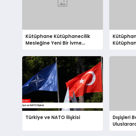
Kütüphane Kütüphanecilik
Kütüphan
Mesleğine Yeni Bir İvme
Kütüphane
Kazandırıyor
İvme: Mil
Türkiye ve NATO İlişkisi
Dışişleri
Uluslara
Bulundu