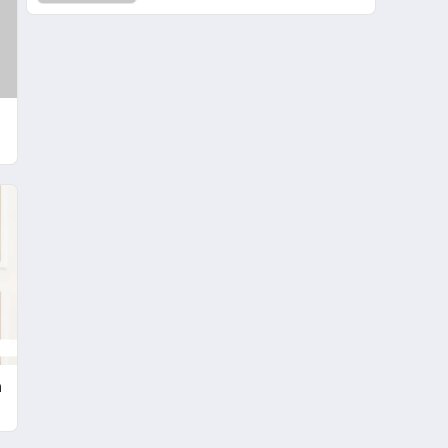
Barzani Buluşması
n