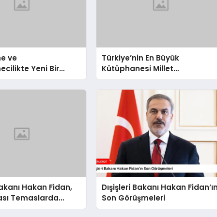
e ve
Türkiye’nin En Büyük
cilikte Yeni Bir
Kütüphanesi Millet
let Kütüphanesi
Kütüphanesi
 Bakanı Hakan Fidan,
Dışişleri Bakanı Hakan Fidan’ı
rası Temaslarda
Son Görüşmeleri