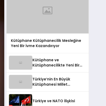
Kütüphane Kütüphanecilik Mesleğine
Yeni Bir İvme Kazandırıyor
Kütüphane ve
Kütüphanecilikte Yeni Bir
İvme: Millet Kütüphanesi
Türkiye’nin En Büyük
Kütüphanesi Millet
Kütüphanesi
Türkiye ve NATO İlişkisi