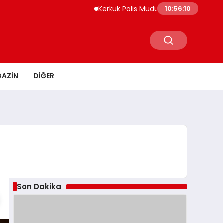
Kerkük Polis Müdürlüğü 12 Bin Ruhsatsız Sila
10:56:11
AZIN
DIĞER
Son Dakika