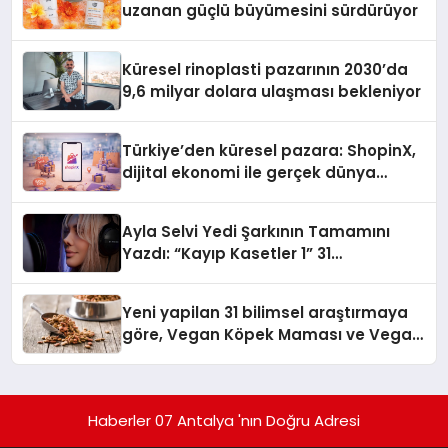
uzanan güçlü büyümesini sürdürüyor
Küresel rinoplasti pazarının 2030’da
9,6 milyar dolara ulaşması bekleniyor
Türkiye’den küresel pazara: ShopinX,
dijital ekonomi ile gerçek dünya
alışverişini bir araya getirmeyi
hedefliyor
Ayla Selvi Yedi Şarkının Tamamını
Yazdı: “Kayıp Kasetler 1” 31
Temmuz’da Yayında
Yeni yapilan 31 bilimsel araştırmaya
göre, Vegan Köpek Maması ve Vegan
Kedi Mamasının İyi Sindirildiğini
Ortaya Koydu
Haberler 07 Antalya 'nın Doğru Adresi