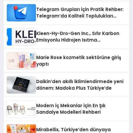
Telegram Grupları İçin Pratik Rehber:
Telegram’da Kaliteli Toplulukları
Bulmanın Önemi
Kleen-Hy-Dro-Gen Inc., Sıfır Karbon
Emisyonlu Hidrojen Isıtma
Teknolojisinde ISO ve TSSA
Düzenleyici Onaylarını Aldı
Marie Rose kozmetik sektörüne giriş
yaptı
Daikin’den akıllı iklimlendirmede yeni
dönem: Madoka Plus Türkiye’de
Modern İç Mekanlar İçin En Şık
Sandalye Modelleri Rehberi
Mirabellix, Türkiye’den dünyaya