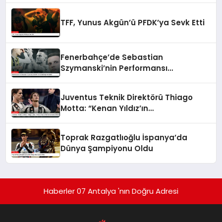
TFF, Yunus Akgün’ü PFDK’ya Sevk Etti
Fenerbahçe’de Sebastian
Szymanski’nin Performansı
Değerlendirildi
Juventus Teknik Direktörü Thiago
Motta: “Kenan Yıldız’ın
Performansından Memnunum”
Toprak Razgatlıoğlu İspanya’da
Dünya Şampiyonu Oldu
Haberler 07 Antalya 'nın Doğru Adresi