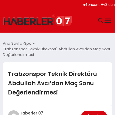
Tencent Hy3 dünya gen
GÜNDEM
Ana Sayfa
Spor
Trabzonspor Teknik Direktörü Abdullah Avcı’dan Maç Sonu
EKONOMI
Değerlendirmesi
YAŞAM
Trabzonspor Teknik Direktörü
SPOR
Abdullah Avcı’dan Maç Sonu
Değerlendirmesi
TEKNOLOJI
EĞITIM
Haberler 07