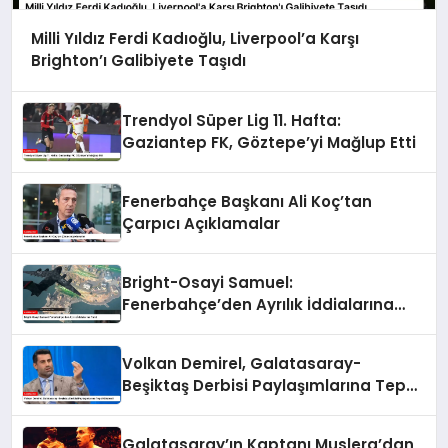
Milli Yıldız Ferdi Kadıoğlu, Liverpool’a Karşı
Brighton’ı Galibiyete Taşıdı
Trendyol Süper Lig 11. Hafta:
Gaziantep FK, Göztepe’yi Mağlup Etti
Fenerbahçe Başkanı Ali Koç’tan
Çarpıcı Açıklamalar
Bright-Osayi Samuel:
Fenerbahçe’den Ayrılık İddialarına
Yanıt
Volkan Demirel, Galatasaray-
Beşiktaş Derbisi Paylaşımlarına Tepki
Gösterdi
Galatasaray’ın Kaptanı Muslera’dan