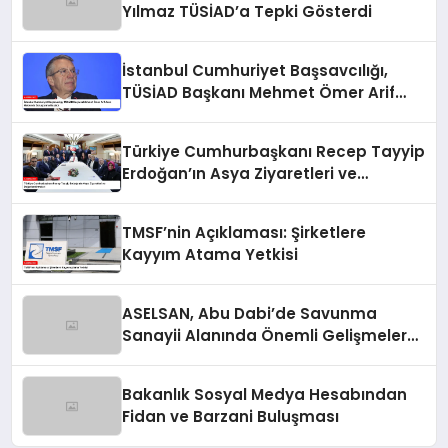
Yılmaz TÜSİAD’a Tepki Gösterdi
İstanbul Cumhuriyet Başsavcılığı,
TÜSİAD Başkanı Mehmet Ömer Arif
Aras Hakkında Soruşturma Başlattı
Türkiye Cumhurbaşkanı Recep Tayyip
Erdoğan’ın Asya Ziyaretleri ve
Değerlendirmeleri
TMSF’nin Açıklaması: Şirketlere
Kayyım Atama Yetkisi
ASELSAN, Abu Dabi’de Savunma
Sanayii Alanında Önemli Gelişmelere
İmza Atıyor
Bakanlık Sosyal Medya Hesabından
Fidan ve Barzani Buluşması