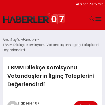
Falcon Aero Group, H
GÜNDEM
Ana Sayfa
Gündem
TBMM Dilekçe Komisyonu Vatandaşların İlginç Taleplerini
EKONOMI
Değerlendirdi
YAŞAM
TBMM Dilekçe Komisyonu
SPOR
Vatandaşların İlginç Taleplerini
Değerlendirdi
TEKNOLOJI
EĞITIM
Haberler 07