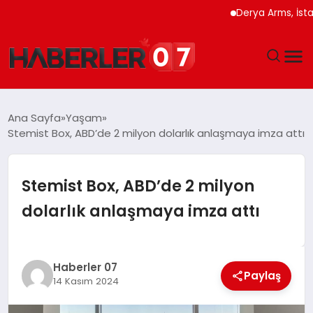
Derya Arms, İstanbul P
GÜNDEM
Ana Sayfa
Yaşam
Stemist Box, ABD’de 2 milyon dolarlık anlaşmaya imza attı
EKONOMI
YAŞAM
Stemist Box, ABD’de 2 milyon
dolarlık anlaşmaya imza attı
SPOR
TEKNOLOJI
Haberler 07
Paylaş
14 Kasım 2024
EĞITIM