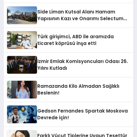
Side Liman Kutsal Alanı Hamam
Yapısının Kazı ve Onarımı Selectum
Hotels&Resorts’un da Katkılarıyla
Tamamlandı
Türk girişimci, ABD ile aramızda
ticaret köprüsü inşa etti
İzmir Emlak Komisyoncuları Odası 26.
Yılını Kutladı
Ramazanda Kilo Almadan Sağlıklı
Beslenin!
Gedson Fernandes Spartak Moskova
Devrede için!
Farklı Vücut Tiplerine Uygun Tesettür