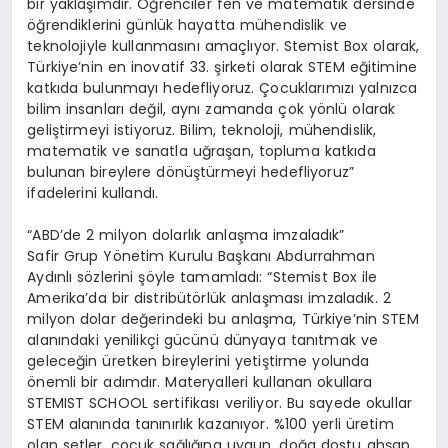
bir yaklaşımdır. Öğrenciler fen ve matematik dersinde
öğrendiklerini günlük hayatta mühendislik ve
teknolojiyle kullanmasını amaçlıyor. Stemist Box olarak,
Türkiye’nin en inovatif 33. şirketi olarak STEM eğitimine
katkıda bulunmayı hedefliyoruz. Çocuklarımızı yalnızca
bilim insanları değil, aynı zamanda çok yönlü olarak
geliştirmeyi istiyoruz. Bilim, teknoloji, mühendislik,
matematik ve sanatla uğraşan, topluma katkıda
bulunan bireylere dönüştürmeyi hedefliyoruz”
ifadelerini kullandı.
“ABD’de 2 milyon dolarlık anlaşma imzaladık”
Safir Grup Yönetim Kurulu Başkanı Abdurrahman
Aydınlı sözlerini şöyle tamamladı: “Stemist Box ile
Amerika’da bir distribütörlük anlaşması imzaladık. 2
milyon dolar değerindeki bu anlaşma, Türkiye’nin STEM
alanındaki yenilikçi gücünü dünyaya tanıtmak ve
geleceğin üretken bireylerini yetiştirme yolunda
önemli bir adımdır. Materyalleri kullanan okullara
STEMIST SCHOOL sertifikası veriliyor. Bu sayede okullar
STEM alanında tanınırlık kazanıyor. %100 yerli üretim
olan setler, çocuk sağlığına uygun, doğa dostu ahşap