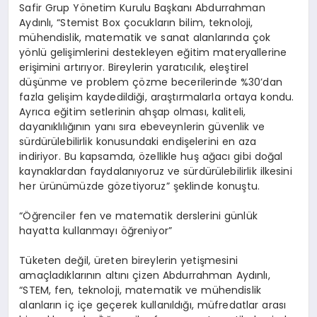
Safir Grup Yönetim Kurulu Başkanı Abdurrahman
Aydınlı, “Stemist Box çocukların bilim, teknoloji,
mühendislik, matematik ve sanat alanlarında çok
yönlü gelişimlerini destekleyen eğitim materyallerine
erişimini artırıyor. Bireylerin yaratıcılık, eleştirel
düşünme ve problem çözme becerilerinde %30’dan
fazla gelişim kaydedildiği, araştırmalarla ortaya kondu.
Ayrıca eğitim setlerinin ahşap olması, kaliteli,
dayanıklılığının yanı sıra ebeveynlerin güvenlik ve
sürdürülebilirlik konusundaki endişelerini en aza
indiriyor. Bu kapsamda, özellikle huş ağacı gibi doğal
kaynaklardan faydalanıyoruz ve sürdürülebilirlik ilkesini
her ürünümüzde gözetiyoruz” şeklinde konuştu.
“Öğrenciler fen ve matematik derslerini günlük
hayatta kullanmayı öğreniyor”
Tüketen değil, üreten bireylerin yetişmesini
amaçladıklarının altını çizen Abdurrahman Aydınlı,
“STEM, fen, teknoloji, matematik ve mühendislik
alanların iç içe geçerek kullanıldığı, müfredatlar arası