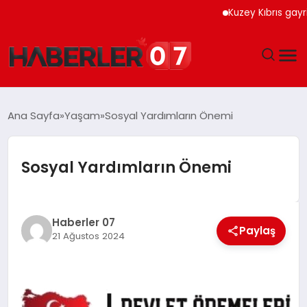
Kuzey Kıbrıs gayrimen
GÜNDEM
Ana Sayfa
Yaşam
Sosyal Yardımların Önemi
EKONOMI
Sosyal Yardımların Önemi
YAŞAM
SPOR
Haberler 07
Paylaş
21 Ağustos 2024
TEKNOLOJI
EĞITIM