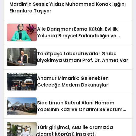
Mardin’in Sessiz Yıldızı: Muhammed Konak Işığını
Ekranlara Taşıyor
Aile Danışmanı Esma Kütük, Evlilik
Yolunda Bireysel Farkındalığın ve
Sınırların Gücünü Anlatıyor
Talatpaşa Laboratuvarlar Grubu
Biyokimya Uzmanı Prof. Dr. Ahmet Var
Anamur Mimarlık: Gelenekten
Geleceğe Modern Dokunuşlar
Side Liman Kutsal Alanı Hamam
Yapısının Kazı ve Onarımı Selectum
Hotels&Resorts’un da Katkılarıyla
Tamamlandı
Türk girişimci, ABD ile aramızda
ticaret köprüsü inşa etti