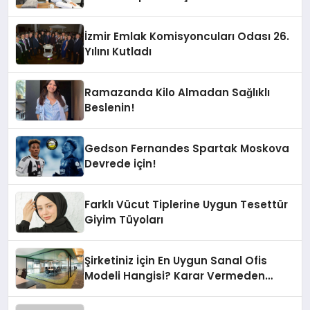
İzmir Emlak Komisyoncuları Odası 26.
Yılını Kutladı
Ramazanda Kilo Almadan Sağlıklı
Beslenin!
Gedson Fernandes Spartak Moskova
Devrede için!
Farklı Vücut Tiplerine Uygun Tesettür
Giyim Tüyoları
Şirketiniz İçin En Uygun Sanal Ofis
Modeli Hangisi? Karar Vermeden
Önce Hazır Ofisi de Duymalısınız!