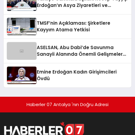
Erdoğan’ın Asya Ziyaretleri ve
Değerlendirmeleri
TMSF’nin Açıklaması: Şirketlere
Kayyım Atama Yetkisi
ASELSAN, Abu Dabi’de Savunma
Sanayii Alanında Önemli Gelişmelere
İmza Atıyor
Emine Erdoğan Kadın Girişimcileri
Övdü
Haberler 07 Antalya 'nın Doğru Adresi