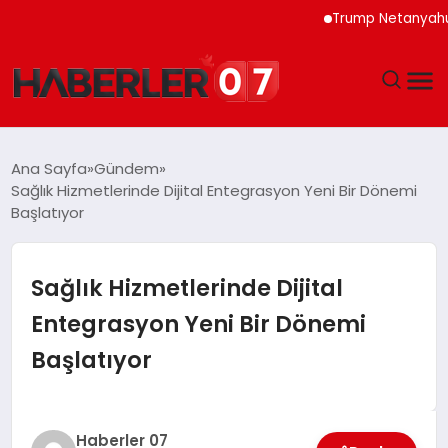
Trump Netanyahu Görü
GÜNDEM
Ana Sayfa
Gündem
Sağlık Hizmetlerinde Dijital Entegrasyon Yeni Bir Dönemi
EKONOMI
Başlatıyor
YAŞAM
Sağlık Hizmetlerinde Dijital
SPOR
Entegrasyon Yeni Bir Dönemi
Başlatıyor
TEKNOLOJI
EĞITIM
Haberler 07