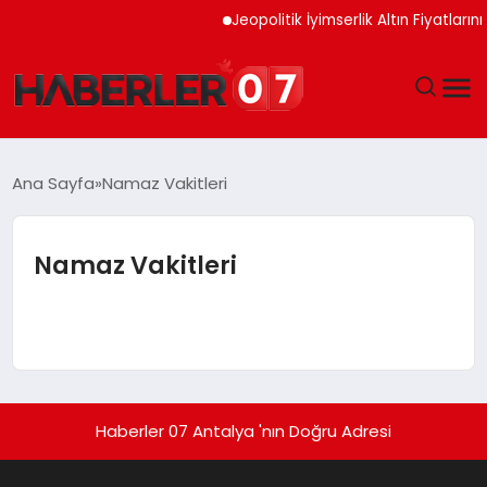
Jeopolitik İyimserlik Altın Fiyatların
GÜNDEM
Ana Sayfa
Namaz Vakitleri
EKONOMI
Namaz Vakitleri
YAŞAM
SPOR
TEKNOLOJI
Haberler 07 Antalya 'nın Doğru Adresi
EĞITIM