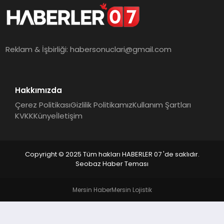
MAGAZIN
DIĞER
Reklam & İşbirliği:
habersonuclari@gmail.com
Hakkımızda
Çerez Politikası
Gizlilik Politikamız
Kullanım Şartları
KVKK
Künye
İletişim
Copyright © 2025 Tüm hakları HABERLER 07 'de saklıdır.
Seobaz Haber Teması
Mersin Haber
Mersin Lojistik