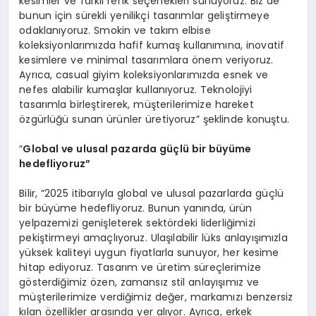
kesimler ve farklı renk seçenekleri sunuyoruz. Biz de
bunun için sürekli yenilikçi tasarımlar geliştirmeye
odaklanıyoruz. Smokin ve takım elbise
koleksiyonlarımızda hafif kumaş kullanımına, inovatif
kesimlere ve minimal tasarımlara önem veriyoruz.
Ayrıca, casual giyim koleksiyonlarımızda esnek ve
nefes alabilir kumaşlar kullanıyoruz. Teknolojiyi
tasarımla birleştirerek, müşterilerimize hareket
özgürlüğü sunan ürünler üretiyoruz” şeklinde konuştu.
“
Global ve ulusal pazarda güçlü bir büyüme
hedefliyoruz”
Bilir, “2025 itibarıyla global ve ulusal pazarlarda güçlü
bir büyüme hedefliyoruz. Bunun yanında, ürün
yelpazemizi genişleterek sektördeki liderliğimizi
pekiştirmeyi amaçlıyoruz. Ulaşılabilir lüks anlayışımızla
yüksek kaliteyi uygun fiyatlarla sunuyor, her kesime
hitap ediyoruz. Tasarım ve üretim süreçlerimize
gösterdiğimiz özen, zamansız stil anlayışımız ve
müşterilerimize verdiğimiz değer, markamızı benzersiz
kılan özellikler arasında yer alıyor. Ayrıca, erkek