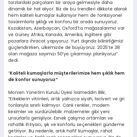
tarzlardaki parçaların bir araya gelmesiyle daha
dinamik bir hal alıyor. Biz de bu trendleri dikkate alarak
hem kaliteli kumaşlar kullanıyor hem de fonksiyonel
tasarımlarla şıklığı ve konforu bir arada sunuyoruz.
Kazakistan, Azerbaycan, Oxford’ta mağazalarımız var
ve Güney Afrika, Kanada, Amerika, İngiltere gibi
pazarlara ihracat yapıyoruz. Yurt dışında bilinirliğimizi
güçlendirirken, ülkemizde de büyüyoruz. 2025’te 38
olan mağaza sayımızı 50’ye çıkarmayı planlıyoruz”
dedi.
“
Kaliteli kumaşlarla müşterilerimize hem şıklık hem
de konfor sunuyoruz”
Morven Yönetim Kurulu Üyesi İsameddin Bilir,
“Erkeklerin vitrinleri, artık yalnızca siyah, lacivert ve gri
tonlarıyla sınırlı kalmıyor. Canlı renkler, modern
kesimler ve sürdürülebilir malzemeler gibi yeni
unsurlarla genişliyor. Esnek çalışma ortamları ve
rahatlık ihtiyacı, şık ve konforlu seçenekleri gündeme
getiriyor. Bu nedenle, artık hafif kumaşlar, rahat