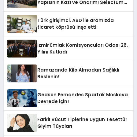
Yapısının Kazı ve Onarımı Selectum
Hotels&Resorts’un da Katkılarıyla
Tamamlandı
Türk girişimci, ABD ile aramızda
ticaret köprüsü inşa etti
İzmir Emlak Komisyoncuları Odası 26.
Yılını Kutladı
Ramazanda Kilo Almadan Sağlıklı
Beslenin!
Gedson Fernandes Spartak Moskova
Devrede için!
Farklı Vücut Tiplerine Uygun Tesettür
Giyim Tüyoları