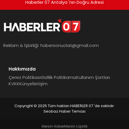
Haberler 07 Antalya 'nın Doğru Adresi
Reklam & İşbirliği:
habersonuclari@gmail.com
Hakkımızda
Çerez Politikası
Gizlilik Politikamız
Kullanım Şartları
KVKK
Künye
İletişim
Copyright © 2025 Tüm hakları HABERLER 07 'de saklıdır.
Seobaz Haber Teması
Mersin Haber
Mersin Lojistik