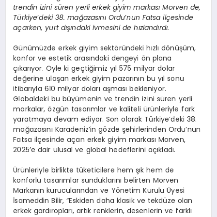
trendin izini süren yerli erkek giyim markası Morven de,
Türkiye
’
deki 38. mağ
azasını Ordu
’
nun Fatsa ilçesinde
açarken, yurt dışındaki ivmesini de hızlandırdı.
Günümüzde erkek giyim sektöründeki hızlı dönüşüm,
konfor ve estetik arasındaki dengeyi ön plana
çıkarıyor. Öyle ki geçtiğimiz yıl 575 milyar dolar
değerine ulaşan erkek giyim pazarının bu yıl sonu
itibarıyla 610 milyar doları aşması bekleniyor.
Globaldeki bu büyümenin ve trendin izini süren yerli
markalar, özgün tasarımlar ve kaliteli ürünleriyle fark
yaratmaya devam ediyor. Son olarak Türkiye’deki 38.
mağazasını Karadeniz’in gözde şehirlerinden Ordu’nun
Fatsa ilçesinde açan erkek giyim markası Morven,
2025’e dair ulusal ve global hedeflerini açıkladı.
Ürünleriyle birlikte tüketicilere hem şık hem de
konforlu tasarımlar sunduklarını belirten Morven
Markanın kurucularından ve Yönetim Kurulu Üyesi
İsameddin Bilir, “Eskiden daha klasik ve tekdüze olan
erkek gardıropları, artık renklerin, desenlerin ve farklı