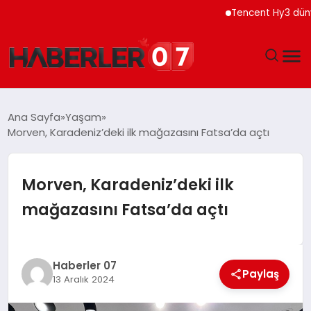
Tencent Hy3 dünya ge
GÜNDEM
Ana Sayfa
Yaşam
Morven, Karadeniz’deki ilk mağazasını Fatsa’da açtı
EKONOMI
YAŞAM
Morven, Karadeniz’deki ilk
mağazasını Fatsa’da açtı
SPOR
TEKNOLOJI
Haberler 07
Paylaş
13 Aralık 2024
EĞITIM