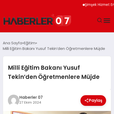
Şimşek Hizmet Enflasyo
GÜNDEM
Ana Sayfa
Eğitim
Milli Eğitim Bakanı Yusuf Tekin’den Öğretmenlere Müjde
EKONOMI
YAŞAM
Milli Eğitim Bakanı Yusuf
Tekin’den Öğretmenlere Müjde
SPOR
TEKNOLOJI
Haberler 07
Paylaş
27 Ekim 2024
EĞITIM