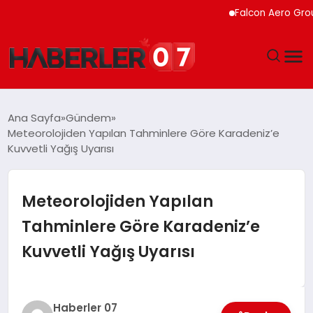
Falcon Aero Group, 
GÜNDEM
Ana Sayfa
Gündem
Meteorolojiden Yapılan Tahminlere Göre Karadeniz’e
EKONOMI
Kuvvetli Yağış Uyarısı
YAŞAM
Meteorolojiden Yapılan
SPOR
Tahminlere Göre Karadeniz’e
Kuvvetli Yağış Uyarısı
TEKNOLOJI
EĞITIM
Haberler 07