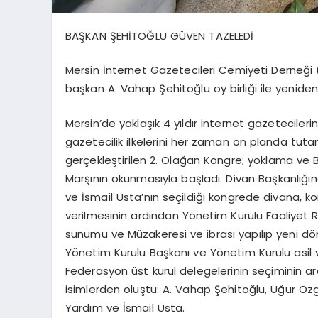
BAŞKAN ŞEHİTOĞLU GÜVEN TAZELEDİ
Mersin İnternet Gazetecileri Cemiyeti Derneği 
başkan A. Vahap Şehitoğlu oy birliği ile yenide
Mersin’de yaklaşık 4 yıldır internet gazetecile
gazetecilik ilkelerini her zaman ön planda tu
gerçekleştirilen 2. Olağan Kongre; yoklama ve Ba
Marşının okunmasıyla başladı. Divan Başkanlığın
ve İsmail Usta’nın seçildiği kongrede divana, ko
verilmesinin ardından Yönetim Kurulu Faaliyet 
sunumu ve Müzakeresi ve ibrası yapılıp yeni d
Yönetim Kurulu Başkanı ve Yönetim Kurulu asil v
Federasyon üst kurul delegelerinin seçiminin ar
isimlerden oluştu: A. Vahap Şehitoğlu, Uğur Öz
Yardım ve İsmail Usta.