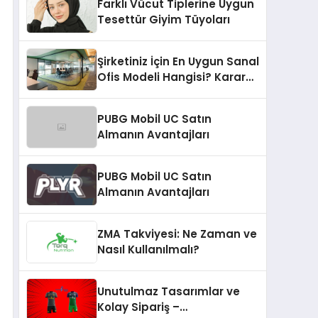
Farklı Vücut Tiplerine Uygun
Tesettür Giyim Tüyoları
Şirketiniz İçin En Uygun Sanal
Ofis Modeli Hangisi? Karar
Vermeden Önce Hazır Ofisi
de Duymalısınız!
PUBG Mobil UC Satın
Almanın Avantajları
PUBG Mobil UC Satın
Almanın Avantajları
ZMA Takviyesi: Ne Zaman ve
Nasıl Kullanılmalı?
Unutulmaz Tasarımlar ve
Kolay Sipariş –