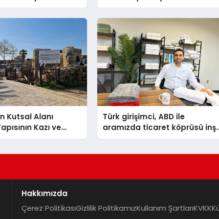
ğın ve Sınırların
Dr. Ahmet Var
nlatıyor
n Kutsal Alanı
Türk girişimci, ABD ile
pısının Kazı ve
aramızda ticaret köprüsü inş
Selectum
etti
esorts’un da
ıyla Tamamlandı
Hakkımızda
Çerez Politikası
Gizlilik Politikamız
Kullanım Şartları
KVKK
K