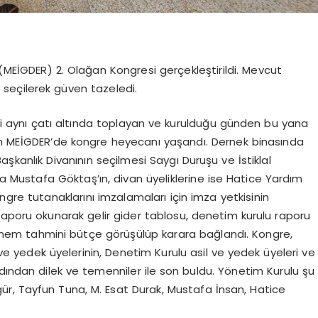
(MEİGDER) 2. Olağan Kongresi gerçekleştirildi. Mevcut
n seçilerek güven tazeledi.
rini aynı çatı altında toplayan ve kurulduğu günden bu yana
tan MEİGDER’de kongre heyecanı yaşandı. Dernek binasında
şkanlık Divanının seçilmesi Saygı Duruşu ve İstiklal
a Mustafa Göktaş’ın, divan üyeliklerine ise Hatice Yardım
ngre tutanaklarını imzalamaları için imza yetkisinin
Raporu okunarak gelir gider tablosu, denetim kurulu raporu
önem tahmini bütçe görüşülüp karara bağlandı. Kongre,
e yedek üyelerinin, Denetim Kurulu asil ve yedek üyeleri ve
dından dilek ve temenniler ile son buldu. Yönetim Kurulu şu
gür, Tayfun Tuna, M. Esat Durak, Mustafa İnsan, Hatice