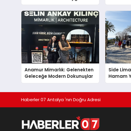
Ekranlara Taşıyor
Farkındalı
Gücünü A
Anamur Mimarlık: Gelenekten
Side Lima
Geleceğe Modern Dokunuşlar
Hamam Ya
Onarımı 
Hotels&R
Katkılar
Haberler 07 Antalya 'nın Doğru Adresi