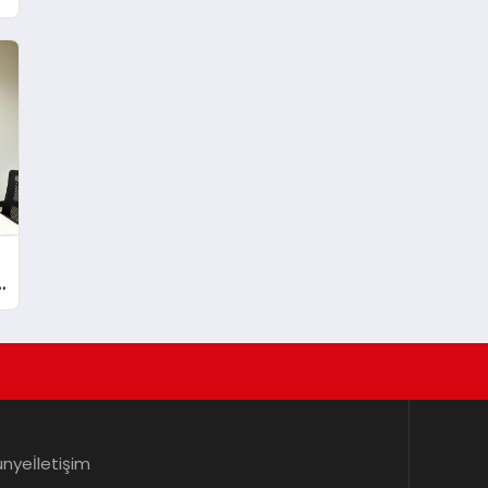
a
ünye
İletişim