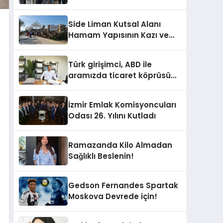
Modern Dokunuşlar
Side Liman Kutsal Alanı
Hamam Yapısının Kazı ve
Onarımı Selectum
Hotels&Resorts’un da
Türk girişimci, ABD ile
Katkılarıyla Tamamlandı
aramızda ticaret köprüsü
inşa etti
İzmir Emlak Komisyoncuları
Odası 26. Yılını Kutladı
Ramazanda Kilo Almadan
Sağlıklı Beslenin!
Gedson Fernandes Spartak
Moskova Devrede için!