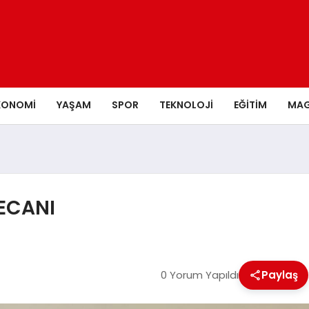
KONOMI
YAŞAM
SPOR
TEKNOLOJI
EĞITIM
MAG
ECANI
0 Yorum Yapıldı
Paylaş