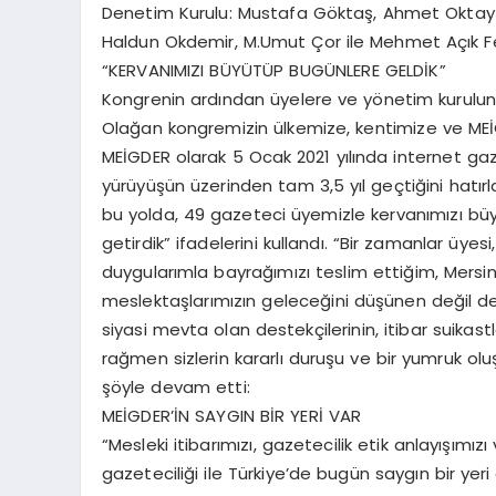
Denetim Kurulu: Mustafa Göktaş, Ahmet Oktay v
Haldun Okdemir, M.Umut Çor ile Mehmet Açık Fede
“KERVANIMIZI BÜYÜTÜP BUGÜNLERE GELDİK”
Kongrenin ardından üyelere ve yönetim kurulun
Olağan kongremizin ülkemize, kentimize ve MEİGD
MEİGDER olarak 5 Ocak 2021 yılında internet gaze
yürüyüşün üzerinden tam 3,5 yıl geçtiğini hatır
bu yolda, 49 gazeteci üyemizle kervanımızı büy
getirdik” ifadelerini kullandı. “Bir zamanlar üye
duygularımla bayrağımızı teslim ettiğim, Mers
meslektaşlarımızın geleceğini düşünen değil de 
siyasi mevta olan destekçilerinin, itibar suikas
rağmen sizlerin kararlı duruşu ve bir yumruk o
şöyle devam etti:
MEİGDER’İN SAYGIN BİR YERİ VAR
“Mesleki itibarımızı, gazetecilik etik anlayışımı
gazeteciliği ile Türkiye’de bugün saygın bir ye