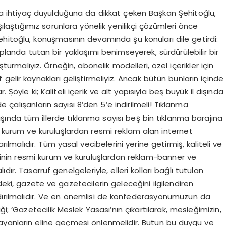
arına ihtiyaç duyulduğuna da dikkat çeken Başkan Şehitoğlu,
ılaştığımız sorunlara yönelik yenilikçi çözümleri önce
hitoğlu, konuşmasının devamında şu konuları dile getirdi:
 planda tutan bir yaklaşımı benimseyerek, sürdürülebilir bir
urmalıyız. Örneğin, abonelik modelleri, özel içerikler için
atif gelir kaynakları geliştirmeliyiz. Ancak bütün bunların içinde
 Şöyle ki; Kaliteli içerik ve alt yapısıyla beş büyük il dışında
 çalışanların sayısı 8’den 5’e indirilmeli! Tıklanma
ışında tüm illerde tıklanma sayısı beş bin tıklanma barajına
smi kurum ve kuruluşlardan resmi reklam alan internet
ılmalıdır. Tüm yasal vecibelerini yerine getirmiş, kaliteli ve
lerinin resmi kurum ve kuruluşlardan reklam-banner ve
ır. Tasarruf genelgeleriyle, elleri kolları bağlı tutulan
deki, gazete ve gazetecilerin geleceğini ilgilendiren
ldırılmalıdır. Ve en önemlisi de konfederasyonumuzun da
i; ‘Gazetecilik Meslek Yasası’nın çıkartılarak, mesleğimizin,
ayanların eline geçmesi önlenmelidir. Bütün bu duygu ve