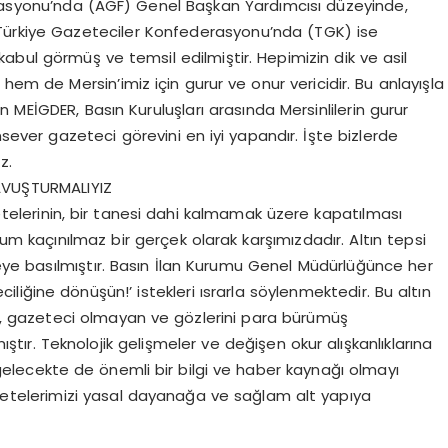
erasyonu’nda (AGF) Genel Başkan Yardımcısı düzeyinde,
n Türkiye Gazeteciler Konfederasyonu’nda (TGK) ise
abul görmüş ve temsil edilmiştir. Hepimizin dik ve asil
hem de Mersin’imiz için gurur ve onur vericidir. Bu anlayışla
İGDER, Basın Kuruluşları arasında Mersinlilerin gurur
ansever gazeteci görevini en iyi yapandır. İşte bizlerde
z.
AVUŞTURMALIYIZ
telerinin, bir tanesi dahi kalmamak üzere kapatılması
 kaçınılmaz bir gerçek olarak karşımızdadır. Altın tepsi
ye basılmıştır. Basın İlan Kurumu Genel Müdürlüğünce her
ciliğine dönüşün!’ istekleri ısrarla söylenmektedir. Bu altın
in, gazeteci olmayan ve gözlerini para bürümüş
ştır. Teknolojik gelişmeler ve değişen okur alışkanlıklarına
elecekte de önemli bir bilgi ve haber kaynağı olmayı
zetelerimizi yasal dayanağa ve sağlam alt yapıya