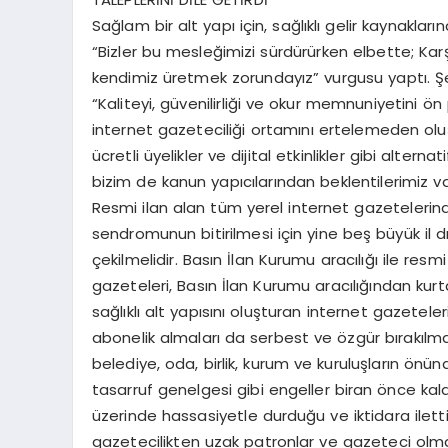
Sağlam bir alt yapı için, sağlıklı gelir kaynakl
“Bizler bu mesleğimizi sürdürürken elbette; Karş
kendimiz üretmek zorundayız” vurgusu yaptı. Şe
“Kaliteyi, güvenilirliği ve okur memnuniyetini ön
internet gazeteciliği ortamını ertelemeden oluşt
ücretli üyelikler ve dijital etkinlikler gibi altern
bizim de kanun yapıcılarından beklentilerimiz var.
Resmi ilan alan tüm yerel internet gazetelerinde
sendromunun bitirilmesi için yine beş büyük il d
çekilmelidir. Basın İlan Kurumu aracılığı ile re
gazeteleri, Basın İlan Kurumu aracılığından kurtar
sağlıklı alt yapısını oluşturan internet gazete
abonelik almaları da serbest ve özgür bırakılmalıd
belediye, oda, birlik, kurum ve kuruluşların önün
tasarruf genelgesi gibi engeller biran önce ka
üzerinde hassasiyetle durduğu ve iktidara ilettiğ
gazetecilikten uzak patronlar ve gazeteci olm