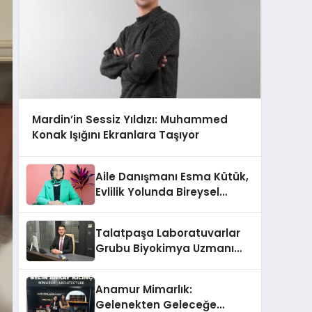
Mardin’in Sessiz Yıldızı: Muhammed
Konak Işığını Ekranlara Taşıyor
Aile Danışmanı Esma Kütük,
Evlilik Yolunda Bireysel
Farkındalığın ve Sınırların
Gücünü Anlatıyor
Talatpaşa Laboratuvarlar
Grubu Biyokimya Uzmanı
Prof. Dr. Ahmet Var
Anamur Mimarlık:
Gelenekten Geleceğe