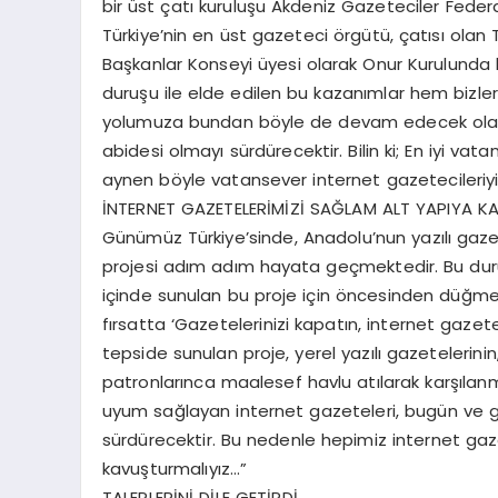
bir üst çatı kuruluşu Akdeniz Gazeteciler Fed
Türkiye’nin en üst gazeteci örgütü, çatısı ola
Başkanlar Konseyi üyesi olarak Onur Kurulunda k
duruşu ile elde edilen bu kazanımlar hem bizler 
yolumuza bundan böyle de devam edecek olan ME
abidesi olmayı sürdürecektir. Bilin ki; En iyi vat
aynen böyle vatansever internet gazetecileriyi
İNTERNET GAZETELERİMİZİ SAĞLAM ALT YAPIYA K
Günümüz Türkiye’sinde, Anadolu’nun yazılı gaze
projesi adım adım hayata geçmektedir. Bu durum
içinde sunulan bu proje için öncesinden düğme
fırsatta ‘Gazetelerinizi kapatın, internet gazete
tepside sunulan proje, yerel yazılı gazetelerin
patronlarınca maalesef havlu atılarak karşılanmı
uyum sağlayan internet gazeteleri, bugün ve g
sürdürecektir. Bu nedenle hepimiz internet ga
kavuşturmalıyız…”
TALEPLERİNİ DİLE GETİRDİ