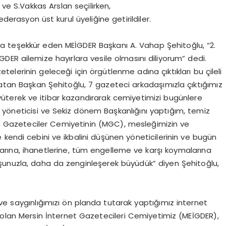
e S.Vakkas Arslan seçilirken,
rasyon üst kurul üyeliğine getirildiler.
a teşekkür eden MEİGDER Başkanı A. Vahap Şehitoğlu, “2.
ER ailemize hayırlara vesile olmasını diliyorum” dedi.
telerinin geleceği için örgütlenme adına çıktıkları bu çileli
latan Başkan Şehitoğlu, 7 gazeteci arkadaşımızla çıktığımız
üterek ve itibar kazandırarak cemiyetimizi bugünlere
si, yöneticisi ve Sekiz dönem Başkanlığını yaptığım, temiz
in Gazeteciler Cemiyetinin (MGC), mesleğimizin ve
kendi cebini ve ikbalini düşünen yöneticilerinin ve bugün
tlarına, ihanetlerine, tüm engelleme ve karşı koymalarına
luşunuzla, daha da zenginleşerek büyüdük” diyen Şehitoğlu,
zı ve saygınlığımızı ön planda tutarak yaptığımız internet
ri olan Mersin İnternet Gazetecileri Cemiyetimiz (MEİGDER),