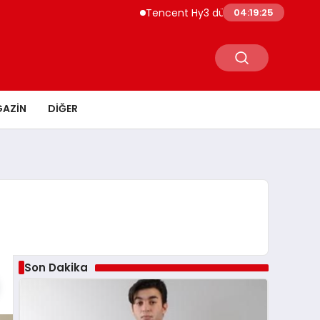
Tencent Hy3 dünya genelinde kullanıma s
04:19:26
AZIN
DIĞER
Son Dakika