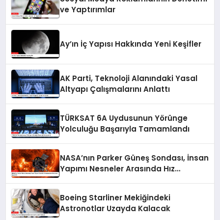
ve Yaptırımlar
Ay’ın İç Yapısı Hakkında Yeni Keşifler
AK Parti, Teknoloji Alanındaki Yasal
Altyapı Çalışmalarını Anlattı
TÜRKSAT 6A Uydusunun Yörünge
Yolculuğu Başarıyla Tamamlandı
NASA’nın Parker Güneş Sondası, İnsan
Yapımı Nesneler Arasında Hız
Rekorunu Egale Etti
Boeing Starliner Mekiğindeki
Astronotlar Uzayda Kalacak