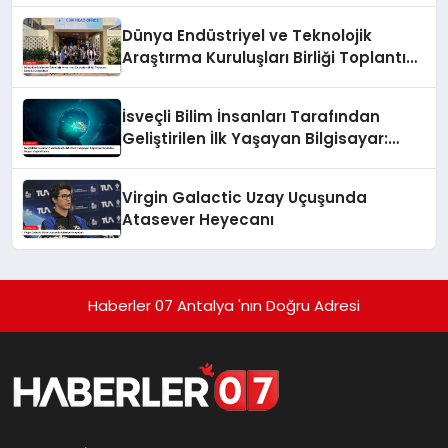
Dünya Endüstriyel ve Teknolojik
Araştırma Kuruluşları Birliği Toplantısı
Gana’da Gerçekleşti
İsveçli Bilim İnsanları Tarafından
Geliştirilen İlk Yaşayan Bilgisayar:
Beyinden Oluşan Yaşam Formu
Virgin Galactic Uzay Uçuşunda
Atasever Heyecanı
Haberler 07 Antalya 'nın Doğru Adresi