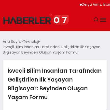
Derya Arms, İstanbul P
GÜNDEM
Ana Sayfa
Teknoloji
İsveçli Bilim İnsanları Tarafından Geliştirilen İlk Yaşayan
EKONOMI
Bilgisayar: Beyinden Oluşan Yaşam Formu
YAŞAM
İsveçli Bilim İnsanları Tarafından
SPOR
Geliştirilen İlk Yaşayan
Bilgisayar: Beyinden Oluşan
TEKNOLOJI
Yaşam Formu
EĞITIM