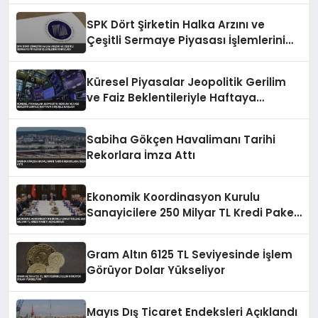
SPK Dört Şirketin Halka Arzını ve
Çeşitli Sermaye Piyasası İşlemlerini
Onayladı
Küresel Piyasalar Jeopolitik Gerilim
ve Faiz Beklentileriyle Haftaya
Düşüşle Başladı
Sabiha Gökçen Havalimanı Tarihi
Rekorlara İmza Attı
Ekonomik Koordinasyon Kurulu
Sanayicilere 250 Milyar TL Kredi Paketi
Açıklaması
Gram Altın 6125 TL Seviyesinde İşlem
Görüyor Dolar Yükseliyor
Mayıs Dış Ticaret Endeksleri Açıklandı