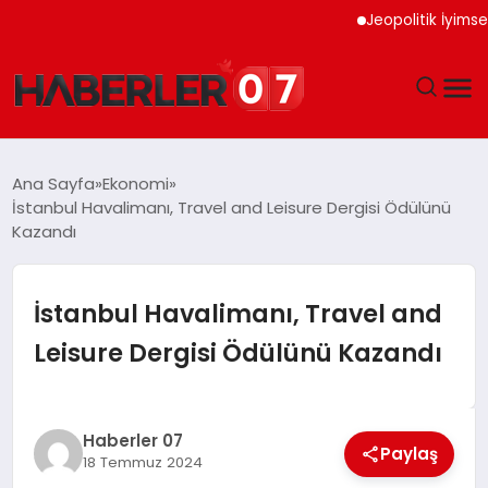
Jeopolitik İyimserlik A
GÜNDEM
Ana Sayfa
Ekonomi
İstanbul Havalimanı, Travel and Leisure Dergisi Ödülünü
EKONOMI
Kazandı
YAŞAM
İstanbul Havalimanı, Travel and
SPOR
Leisure Dergisi Ödülünü Kazandı
TEKNOLOJI
Haberler 07
EĞITIM
Paylaş
18 Temmuz 2024