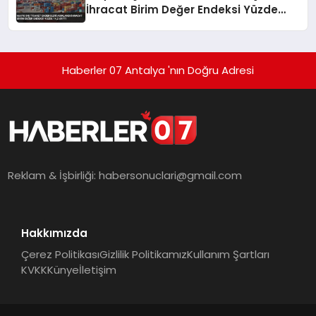
İhracat Birim Değer Endeksi Yüzde
14,2 Arttı
Haberler 07 Antalya 'nın Doğru Adresi
Reklam & İşbirliği:
habersonuclari@gmail.com
Hakkımızda
Çerez Politikası
Gizlilik Politikamız
Kullanım Şartları
KVKK
Künye
İletişim