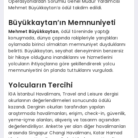
Operasyonlardan Sorumlu Genel Müdür Yardımcısı
Mehmet Büyükkaytan’a ödül takdim edildi.
Büyükkaytan’ın Memnuniyeti
Mehmet Büyükkaytan
, ödül töreninde yaptığı
konuşmada, dünya çapında rakipleriyle yarıştıkları
oylamada birinci olmaktan memnuniyet duyduklarını
belirtti. Büyükkaytan, seyahat deneyiminin benzersiz
bir hikaye olduğuna inandıklarını ve hizmetlerini
yolcuların ihtiyaçlarına göre şekillendirerek yolcu
memnuniyetini ön planda tuttuklarını vurguladı.
Yolcuların Tercihi
İGA İstanbul Havalimanı, Travel and Leisure dergisi
okurlarının değerlendirmeleri sonucunda ödülü
kazandı. Derginin okurları tarafından yapılan
araştırmada havalimanları, erişim, check-in, güvenlik,
yeme-içme alanları, alışveriş ve tasarım açısından
değerlendiriliyor. Ankette yer alan diğer havalimanları
arasında Singapur Changi Havalimanı, Katar Hamad