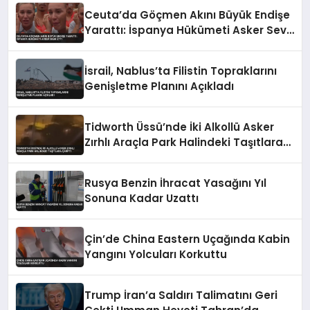
Ceuta’da Göçmen Akını Büyük Endişe
Yarattı: İspanya Hükümeti Asker Sevk
Etti
İsrail, Nablus’ta Filistin Topraklarını
Genişletme Planını Açıkladı
Tidworth Üssü’nde İki Alkollü Asker
Zırhlı Araçla Park Halindeki Taşıtlara
Çarptı
Rusya Benzin İhracat Yasağını Yıl
Sonuna Kadar Uzattı
Çin’de China Eastern Uçağında Kabin
Yangını Yolcuları Korkuttu
Trump İran’a Saldırı Talimatını Geri