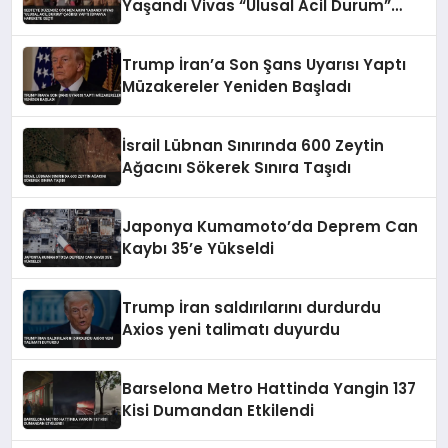
Yaşandı Vivas “Ulusal Acil Durum”
Çağrısı Yaptı İspanya Harekete Geçti
Trump İran’a Son Şans Uyarısı Yaptı
Müzakereler Yeniden Başladı
İsrail Lübnan Sınırında 600 Zeytin
Ağacını Sökerek Sınıra Taşıdı
Japonya Kumamoto’da Deprem Can
Kaybı 35’e Yükseldi
Trump İran saldırılarını durdurdu
Axios yeni talimatı duyurdu
Barselona Metro Hattinda Yangin 137
Kisi Dumandan Etkilendi