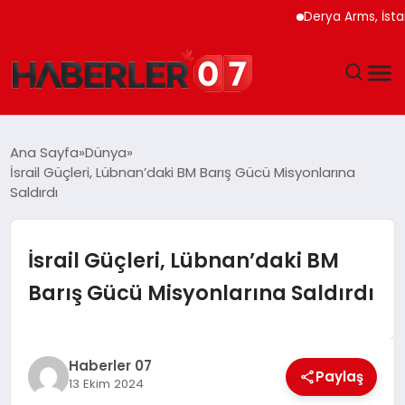
Derya Arms, İstanbul 
GÜNDEM
Ana Sayfa
Dünya
İsrail Güçleri, Lübnan’daki BM Barış Gücü Misyonlarına
EKONOMI
Saldırdı
YAŞAM
İsrail Güçleri, Lübnan’daki BM
SPOR
Barış Gücü Misyonlarına Saldırdı
TEKNOLOJI
Haberler 07
EĞITIM
Paylaş
13 Ekim 2024