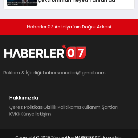
Çekti Umman Heyeti Tahran’da
Haberler 07 Antalya 'nın Doğru Adresi
Reklam & İşbirliği:
habersonuclari@gmail.com
Hakkımızda
Çerez Politikası
Gizlilik Politikamız
Kullanım Şartları
KVKK
Künye
İletişim
Copyright © 2025 Tüm hakları HABERLER 07 'de saklıdır.