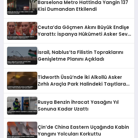
Barselona Metro Hattinda Yangin 137
Kisi Dumandan Etkilendi
Ceuta’da Göçmen Akını Büyük Endişe
Yarattı: İspanya Hükümeti Asker Sevk
Etti
İsrail, Nablus’ta Filistin Topraklarını
Genişletme Planını Açıkladı
Tidworth Üssü’nde İki Alkollü Asker
Zırhlı Araçla Park Halindeki Taşıtlara
Çarptı
Rusya Benzin İhracat Yasağını Yıl
Sonuna Kadar Uzattı
Çin’de China Eastern Uçağında Kabin
Yangını Yolcuları Korkuttu