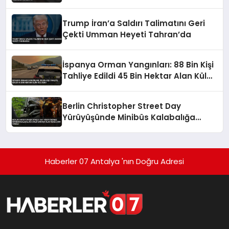
Trump İran’a Saldırı Talimatını Geri
Çekti Umman Heyeti Tahran’da
İspanya Orman Yangınları: 88 Bin Kişi
Tahliye Edildi 45 Bin Hektar Alan Kül
Oldu
Berlin Christopher Street Day
Yürüyüşünde Minibüs Kalabalığa
Daldı Bir Kişi Öldü Sekiz Ağır Yaralı
Haberler 07 Antalya 'nın Doğru Adresi