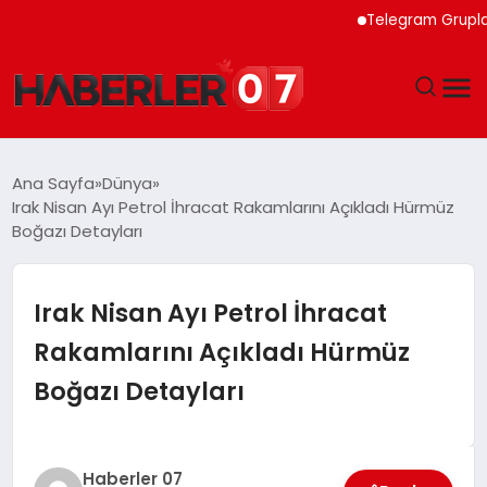
Telegram Grupları İçin
GÜNDEM
Ana Sayfa
Dünya
Irak Nisan Ayı Petrol İhracat Rakamlarını Açıkladı Hürmüz
EKONOMI
Boğazı Detayları
YAŞAM
Irak Nisan Ayı Petrol İhracat
SPOR
Rakamlarını Açıkladı Hürmüz
Boğazı Detayları
TEKNOLOJI
EĞITIM
Haberler 07