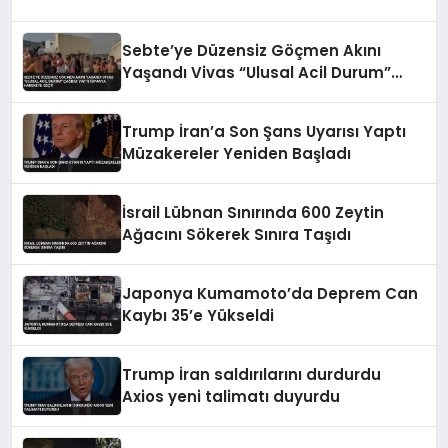
Sebte’ye Düzensiz Göçmen Akını
Yaşandı Vivas “Ulusal Acil Durum”
Çağrısı Yaptı İspanya Harekete Geçti
Trump İran’a Son Şans Uyarısı Yaptı
Müzakereler Yeniden Başladı
İsrail Lübnan Sınırında 600 Zeytin
Ağacını Sökerek Sınıra Taşıdı
Japonya Kumamoto’da Deprem Can
Kaybı 35’e Yükseldi
Trump İran saldırılarını durdurdu
Axios yeni talimatı duyurdu