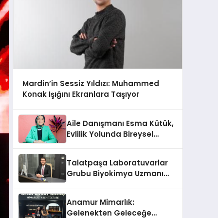
Mardin’in Sessiz Yıldızı: Muhammed
Konak Işığını Ekranlara Taşıyor
Aile Danışmanı Esma Kütük,
Evlilik Yolunda Bireysel
Farkındalığın ve Sınırların
Gücünü Anlatıyor
Talatpaşa Laboratuvarlar
Grubu Biyokimya Uzmanı
Prof. Dr. Ahmet Var
Anamur Mimarlık:
Gelenekten Geleceğe