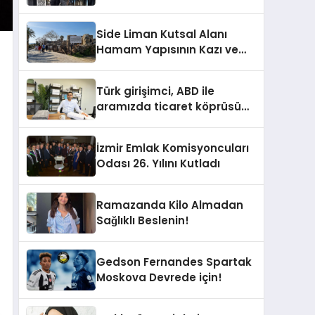
Modern Dokunuşlar
Side Liman Kutsal Alanı
Hamam Yapısının Kazı ve
Onarımı Selectum
Hotels&Resorts’un da
Türk girişimci, ABD ile
Katkılarıyla Tamamlandı
aramızda ticaret köprüsü
inşa etti
İzmir Emlak Komisyoncuları
Odası 26. Yılını Kutladı
Ramazanda Kilo Almadan
Sağlıklı Beslenin!
Gedson Fernandes Spartak
Moskova Devrede için!