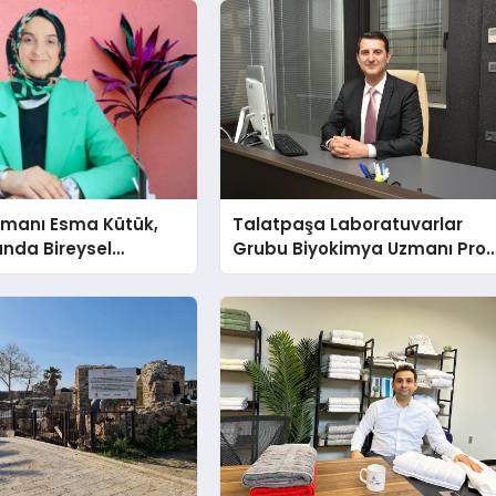
şmanı Esma Kütük,
Talatpaşa Laboratuvarlar
lunda Bireysel
Grubu Biyokimya Uzmanı Prof
ğın ve Sınırların
Dr. Ahmet Var
nlatıyor