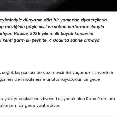
neyimleriyle dünyanı
n d
ö
rt bir yanından ziyaretçilerin
op m
üziğinin güçlü sesi ve sahne performanslarıyla
ırlıyor. Hadise, 2025 yılının ilk büyük konserini
l kenti Ş
arm El-
Şeyh
’
te, 4 Ocak
’
ta sahne almaya
da, soğuk kış günlerinde yaz mevsimini yaşamak isteyenlerin
 günlerinde misafirlerine unutamayacakları bir gece
le yeni yıl coşkusunu zirveye taşıyacak olan Rixos Premium
uhteşem bir gece vaat ediyor.