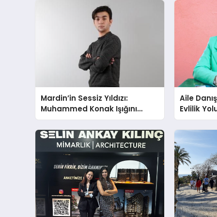
Mardin’in Sessiz Yıldızı:
Aile Danı
Muhammed Konak Işığını
Evlilik Yo
Ekranlara Taşıyor
Farkındalı
Gücünü A