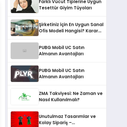
Farklı Vücut Tiplerine Uygun
Tesettür Giyim Tüyoları
Şirketiniz İçin En Uygun Sanal
Ofis Modeli Hangisi? Karar
Vermeden Önce Hazır Ofisi
de Duymalısınız!
PUBG Mobil UC Satın
Almanın Avantajları
PUBG Mobil UC Satın
Almanın Avantajları
ZMA Takviyesi: Ne Zaman ve
Nasıl Kullanılmalı?
Unutulmaz Tasarımlar ve
Kolay Sipariş –