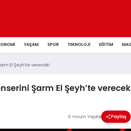
KONOMI
YAŞAM
SPOR
TEKNOLOJI
EĞITIM
MAG
 Şarm El Şeyh’te verecek!
konserini Şarm El Şeyh’te verecek
0 Yorum Yapıldı
Paylaş