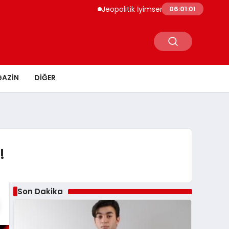
Jeopolitik İyimserlik Altın Fiyatlarını Destekli
06:01:02
AZIN
DIĞER
!
Son Dakika