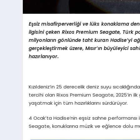
Eşsiz misafirperverliği ve lüks konaklama de
ilgisini ç
eken Rixos Premium Seagate, T
ü
rk p
milyonların g
ö
nlünde taht kuran Hadise
’
yi ağ
gerçekleştirmek üzere, Mısır’ın büyüleyici sahi
hazı
rlan
ıyor.
Kızıldeniz’in 25 derecelik deniz suyu sıcaklığın
tercihi olan Rixos Premium Seagate, 2025’in ilk
yaşatmak için tüm hazırlıklarını sürdürüyor.
4 Ocak’ta Hadise’nin eşsiz sahne performansı i
Seagate, konuklarına müzik ve eğlence dolu m