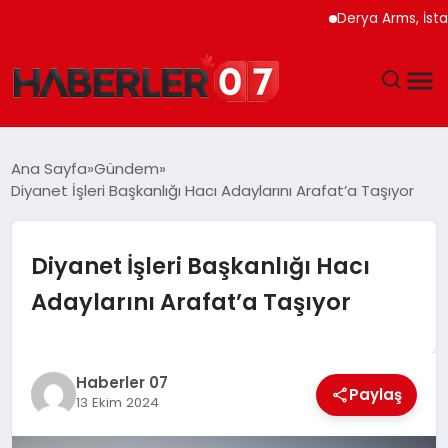
Derya Arms, İstanbu
GÜNDEM
Ana Sayfa
Gündem
Diyanet İşleri Başkanlığı Hacı Adaylarını Arafat’a Taşıyor
EKONOMI
YAŞAM
Diyanet İşleri Başkanlığı Hacı
Adaylarını Arafat’a Taşıyor
SPOR
TEKNOLOJI
Haberler 07
Paylaş
13 Ekim 2024
EĞITIM