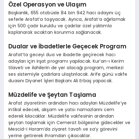
Özel Operasyon ve Ulaşım
Başkanlık, 655 otobüsle 84 bin 942 hacı adayını üç
seferle Arafat’a taşıyacak. Ayrıca, Arafat’a ağırlamak
için 500 çadır kuruldu ve çadırlar özel yalıtımla
kaplanarak sıcaktan korunma sağlanacak.
Dualar ve İbadetlerle Geçecek Program
Arafat’ta geceyi dua ve ibadetle geçirecek hacı
adayları için irşat programı yapılacak. Kur’an-ı Kerim
tilaveti ve ilahilerin de yer alacağı program, merkezi
ses sistemiyle çadırlara ulaştırılacak. Arife günü vakfe
duasını Diyanet İşleri Başkanı Ali Erbaş yapacak.
Müzdelife ve Şeytan Taşlama
Arafat ziyaretinin ardından hacı adayları Müzdelife’ye
intikal edecek, akşam ve yatsı namazlarını cem
ederek kılacaklar. Müzdelife vakfesinin ardından
şeytan taşlamak için Cemerat bölgesine gidecekler ve
Mescid-i Haram’da ziyaret tavafı ve sa’y görevini
yerine getirerek ihramdan çıkacaklar.