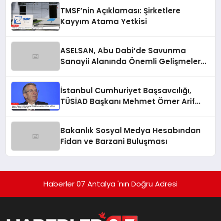
TMSF’nin Açıklaması: Şirketlere
Kayyım Atama Yetkisi
ASELSAN, Abu Dabi’de Savunma
Sanayii Alanında Önemli Gelişmelere
İmza Atıyor
İstanbul Cumhuriyet Başsavcılığı,
TÜSİAD Başkanı Mehmet Ömer Arif
Aras Hakkında Soruşturma Başlattı
Bakanlık Sosyal Medya Hesabından
Fidan ve Barzani Buluşması
Haberler 07 Antalya 'nın Doğru Adresi