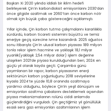
Başkan Xi 2020 yılında iddialı bir iklim hedefi
belirleyerek Çin’in karbondioksit emisyonlarını 2030’dan
önce gitgide azaltmak ve 2060’tan önce karbon nötr
olmak için büyük çaba göstereceğini açıklamıştı.
Yıllar içinde, Çin karbon tutma çalışmalarını kararlılıkla
sürdürdü, karbon ticareti sistemini büyüttü ve temiz
enerjiye geçiş sürecine ivme kazandırdı. 2025 ağustos
sonu itibarıyla Çin’in ulusal karbon piyasası 189 milyon
tonla rekor işlem hacmine ve yaklaşık 18,1 milyar
yuanlık(yaklaşık 2,54 milyar dolar) işlem değerine
ulaşırken 2021’de piyasa kurulduğundan beri, 2024 en
güçlü yıl olarak kayda geçti. Çarşamba günü
yayımlanan bir rapor, karbon piyasasının enerji
sektörünün karbon yoğunluğunu 2018 seviyelerine
kıyasla 2024’te yüzde 10,8 oranında azaltmaya
yardımcı olduğunu, böylece Çin’in yeşil dönüşüm ve
emisyonları azaltma çabalarını desteklemek açısından
piyasa mekanizmalarının rolünü ciddi anlamda
güçlendirdiğini vurguladı. Çin geçtiğimiz yıl gönüllülük
esaslı sera gazı emisyonları azaltımlarının işlem