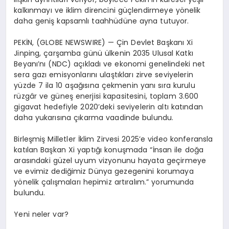
kalkınmayı ve iklim direncini güçlendirmeye yönelik
daha geniş kapsamlı taahhüdüne ayna tutuyor.
PEKİN, (GLOBE NEWSWIRE) — Çin Devlet Başkanı Xi
Jinping, çarşamba günü ülkenin 2035 Ulusal Katkı
Beyanı’nı (NDC) açıkladı ve ekonomi genelindeki net
sera gazı emisyonlarını ulaştıkları zirve seviyelerin
yüzde 7 ila 10 aşağısına çekmenin yanı sıra kurulu
rüzgâr ve güneş enerjisi kapasitesini, toplam 3.600
gigavat hedefiyle 2020’deki seviyelerin altı katından
daha yukarısına çıkarma vaadinde bulundu.
Birleşmiş Milletler İklim Zirvesi 2025’e video konferansla
katılan Başkan Xi yaptığı konuşmada “İnsan ile doğa
arasındaki güzel uyum vizyonunu hayata geçirmeye
ve evimiz dediğimiz Dünya gezegenini korumaya
yönelik çalışmaları hepimiz artıralım.” yorumunda
bulundu.
Yeni neler var?