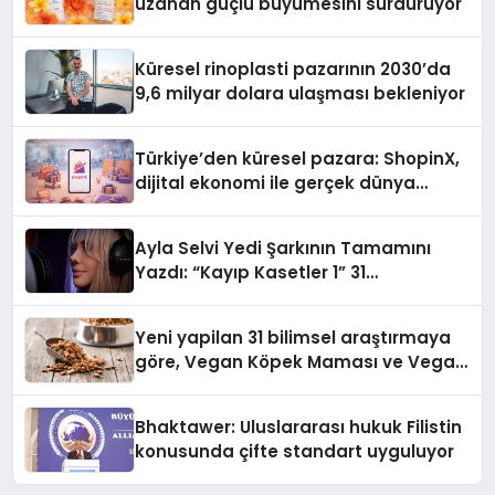
uzanan güçlü büyümesini sürdürüyor
Küresel rinoplasti pazarının 2030’da
9,6 milyar dolara ulaşması bekleniyor
Türkiye’den küresel pazara: ShopinX,
dijital ekonomi ile gerçek dünya
alışverişini bir araya getirmeyi
hedefliyor
Ayla Selvi Yedi Şarkının Tamamını
Yazdı: “Kayıp Kasetler 1” 31
Temmuz’da Yayında
Yeni yapilan 31 bilimsel araştırmaya
göre, Vegan Köpek Maması ve Vegan
Kedi Mamasının İyi Sindirildiğini
Ortaya Koydu
Bhaktawer: Uluslararası hukuk Filistin
konusunda çifte standart uyguluyor