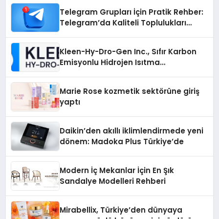
Telegram Grupları İçin Pratik Rehber:
Telegram’da Kaliteli Toplulukları
Bulmanın Önemi
Kleen-Hy-Dro-Gen Inc., Sıfır Karbon
Emisyonlu Hidrojen Isıtma
Teknolojisinde ISO ve TSSA
Düzenleyici Onaylarını Aldı
Marie Rose kozmetik sektörüne giriş
yaptı
Daikin’den akıllı iklimlendirmede yeni
dönem: Madoka Plus Türkiye’de
Modern İç Mekanlar İçin En Şık
Sandalye Modelleri Rehberi
Mirabellix, Türkiye’den dünyaya