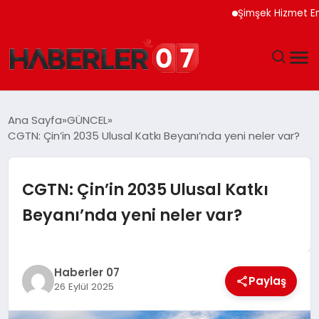
Şimşek Hizmet Enflasyo
GÜNDEM
Ana Sayfa
GÜNCEL
CGTN: Çin’in 2035 Ulusal Katkı Beyanı’nda yeni neler var?
EKONOMI
YAŞAM
CGTN: Çin’in 2035 Ulusal Katkı
Beyanı’nda yeni neler var?
SPOR
TEKNOLOJI
Haberler 07
Paylaş
26 Eylül 2025
EĞITIM