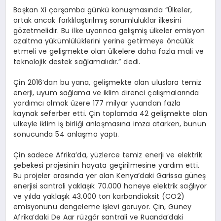
Başkan Xi çarşamba günkü konuşmasında “Ülkeler,
ortak ancak farklılaştırılmış sorumluluklar ilkesini
gözetmelidir. Bu ilke uyarınca gelişmiş ülkeler emisyon
azaltma yükümlülüklerini yerine getirmeye öncülük
etmeli ve gelişmekte olan ülkelere daha fazla mali ve
teknolojik destek sağlamalıdır.” dedi.
Çin 2016’dan bu yana, gelişmekte olan uluslara temiz
enerji, uyum sağlama ve iklim direnci çalışmalarında
yardımcı olmak üzere 177 milyar yuandan fazla
kaynak seferber etti. Çin toplamda 42 gelişmekte olan
ülkeyle iklim iş birliği anlaşmasına imza atarken, bunun
sonucunda 54 anlaşma yaptı.
Çin sadece Afrika’da, yüzlerce temiz enerji ve elektrik
şebekesi projesinin hayata geçirilmesine yardım etti.
Bu projeler arasında yer alan Kenya’daki Garissa güneş
enerjisi santrali yaklaşık 70.000 haneye elektrik sağlıyor
ve yılda yaklaşık 43.000 ton karbondioksit (CO2)
emisyonunu dengeleme işlevi görüyor. Çin, Güney
Afrika’daki De Aar rüzgâr santrali ve Ruanda’daki