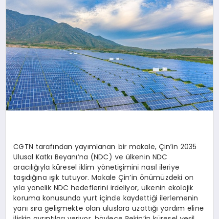
MAGAZIN
DIĞER
CGTN tarafından yayımlanan bir makale, Çin’in 2035
Ulusal Katkı
Beyanı’na
(NDC) ve ülkenin NDC
aracılığıyla küresel iklim yönetişimini nasıl ileriye
taşıdığına ışık tutuyor. Makale Çin’in önümüzdeki on
yıla yönelik NDC hedeflerini irdeliyor, ülkenin ekolojik
koruma konusunda yurt içinde kaydettiği ilerlemenin
yanı sıra gelişmekte olan uluslara uzattığı yardım eline
ilişkin ayrıntıları veriyor, böylece Pekin’in küresel yeşil