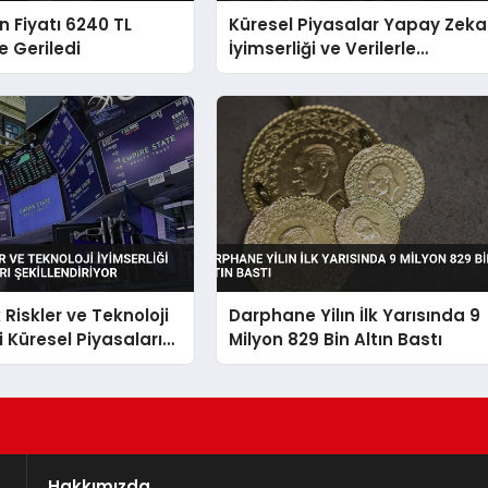
n Fiyatı 6240 TL
Küresel Piyasalar Yapay Zeka
e Geriledi
İyimserliği ve Verilerle
Yükselişte
 Riskler ve Teknoloji
Darphane Yilın İlk Yarısında 9
i Küresel Piyasaları
Milyon 829 Bin Altın Bastı
riyor
Hakkımızda