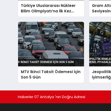
Türkiye Uluslararası Nükleer
Gram Altı
Bilim Olimpiyatı’na İlk Kez
Seviyesin
Katılıyor
MTV İkinci Taksit Ödemesi İçin
Jeopolitik
Son 5 Gün
İyimserliğ
Şekillendi
Haberler 07 Antalya 'nın Doğru Adresi