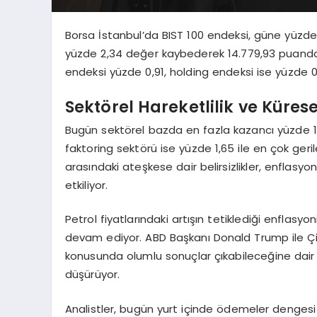
Borsa İstanbul’da BIST 100 endeksi, güne yüzde
yüzde 2,34 değer kaybederek 14.779,93 puandan
endeksi yüzde 0,91, holding endeksi ise yüzde 
Sektörel Hareketlilik ve Küresel
Bugün sektörel bazda en fazla kazancı yüzde 1,
faktoring sektörü ise yüzde 1,65 ile en çok ger
arasındaki ateşkese dair belirsizlikler, enflasyon
etkiliyor.
Petrol fiyatlarındaki artışın tetiklediği enflasy
devam ediyor. ABD Başkanı Donald Trump ile Çi
konusunda olumlu sonuçlar çıkabileceğine dair um
düşürüyor.
Analistler, bugün yurt içinde ödemeler dengesi ve