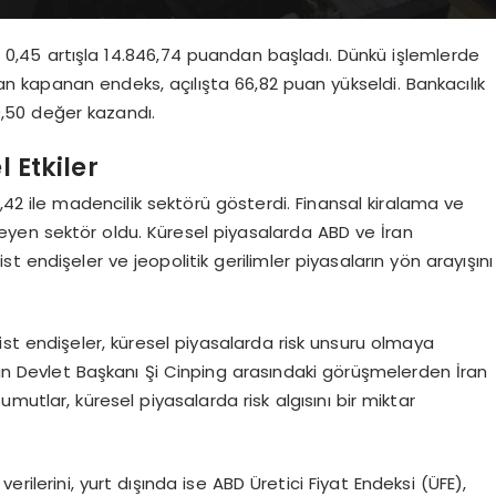
 0,45 artışla 14.846,74 puandan başladı. Dünkü işlemlerde
 kapanan endeks, açılışta 66,82 puan yükseldi. Bankacılık
0,50 değer kazandı.
 Etkiler
42 ile madencilik sektörü gösterdi. Finansal kiralama ve
ileyen sektör oldu. Küresel piyasalarda ABD ve İran
ist endişeler ve jeopolitik gerilimler piyasaların yön arayışını
onist endişeler, küresel piyasalarda risk unsuru olmaya
n Devlet Başkanı Şi Cinping arasındaki görüşmelerden İran
utlar, küresel piyasalarda risk algısını bir miktar
rilerini, yurt dışında ise ABD Üretici Fiyat Endeksi (ÜFE),