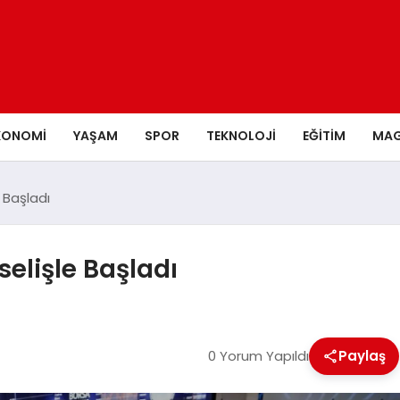
KONOMI
YAŞAM
SPOR
TEKNOLOJI
EĞITIM
MAG
 Başladı
elişle Başladı
0 Yorum Yapıldı
Paylaş