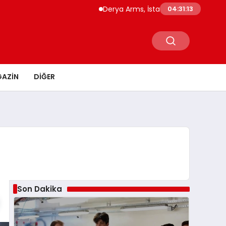
Derya Arms, İstanbul Prohunt 2026’da yen
04:31:14
AZIN
DIĞER
Son Dakika