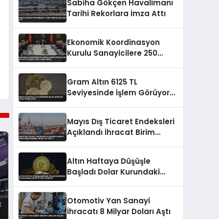
Sabiha Gökçen Havalimanı
Tarihi Rekorlara İmza Attı
Ekonomik Koordinasyon
Kurulu Sanayicilere 250
Milyar TL Kredi Paketi
Açıklaması
Gram Altın 6125 TL
Seviyesinde İşlem Görüyor
Dolar Yükseliyor
Mayıs Dış Ticaret Endeksleri
Açıklandı İhracat Birim
Değer Endeksi Yüzde 14,2
Arttı
Altın Haftaya Düşüşle
Başladı Dolar Kurundaki
Dalgalanmalar Fiyatları
Etkiliyor
Otomotiv Yan Sanayi
İhracatı 8 Milyar Doları Aştı