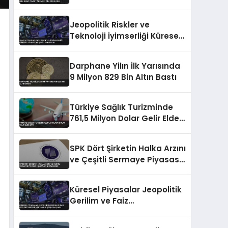
Jeopolitik Riskler ve
Teknoloji İyimserliği Küresel
Piyasaları Şekillendiriyor
Darphane Yilın İlk Yarısında
9 Milyon 829 Bin Altın Bastı
Türkiye Sağlık Turizminde
761,5 Milyon Dolar Gelir Elde
Etti
SPK Dört Şirketin Halka Arzını
ve Çeşitli Sermaye Piyasası
İşlemlerini Onayladı
Küresel Piyasalar Jeopolitik
Gerilim ve Faiz
Beklentileriyle Haftaya
Düşüşle Başladı