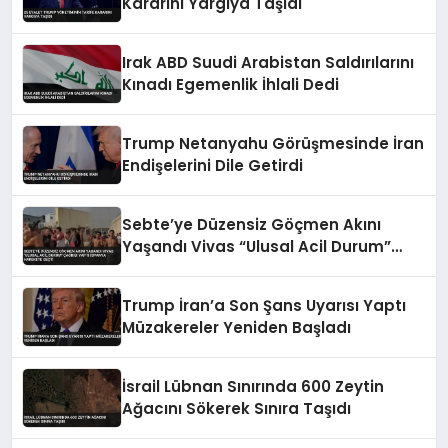
Kararını Yargıya Taşıdı
Irak ABD Suudi Arabistan Saldırılarını
Kınadı Egemenlik İhlali Dedi
Trump Netanyahu Görüşmesinde İran
Endişelerini Dile Getirdi
Sebte’ye Düzensiz Göçmen Akını
Yaşandı Vivas “Ulusal Acil Durum”
Çağrısı Yaptı İspanya Harekete Geçti
Trump İran’a Son Şans Uyarısı Yaptı
Müzakereler Yeniden Başladı
İsrail Lübnan Sınırında 600 Zeytin
Ağacını Sökerek Sınıra Taşıdı