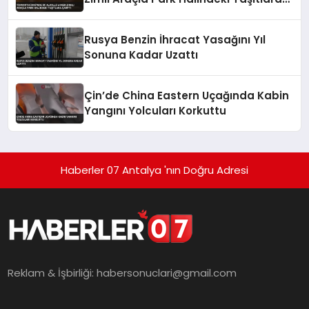
Çarptı
Rusya Benzin İhracat Yasağını Yıl
Sonuna Kadar Uzattı
Çin’de China Eastern Uçağında Kabin
Yangını Yolcuları Korkuttu
Haberler 07 Antalya 'nın Doğru Adresi
Reklam & İşbirliği:
habersonuclari@gmail.com