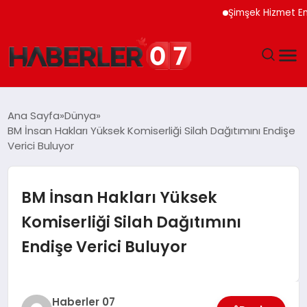
Şimşek Hizmet Enflasyo
GÜNDEM
Ana Sayfa
Dünya
BM İnsan Hakları Yüksek Komiserliği Silah Dağıtımını Endişe
EKONOMI
Verici Buluyor
YAŞAM
BM İnsan Hakları Yüksek
SPOR
Komiserliği Silah Dağıtımını
Endişe Verici Buluyor
TEKNOLOJI
EĞITIM
Haberler 07