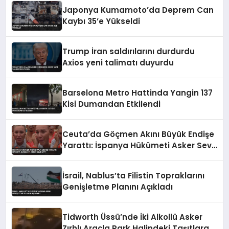
Japonya Kumamoto’da Deprem Can
Kaybı 35’e Yükseldi
Trump İran saldırılarını durdurdu
Axios yeni talimatı duyurdu
Barselona Metro Hattinda Yangin 137
Kisi Dumandan Etkilendi
Ceuta’da Göçmen Akını Büyük Endişe
Yarattı: İspanya Hükümeti Asker Sevk
Etti
İsrail, Nablus’ta Filistin Topraklarını
Genişletme Planını Açıkladı
Tidworth Üssü’nde İki Alkollü Asker
Zırhlı Araçla Park Halindeki Taşıtlara