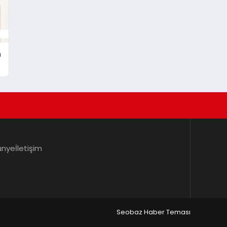
n
ünye
İletişim
Seobaz Haber Teması