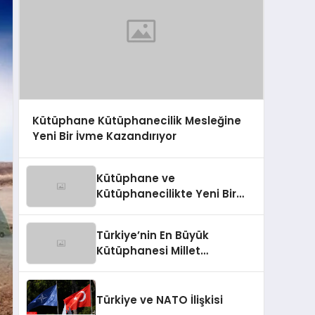
Kütüphane Kütüphanecilik Mesleğine
Yeni Bir İvme Kazandırıyor
Kütüphane ve
Kütüphanecilikte Yeni Bir
İvme: Millet Kütüphanesi
Türkiye’nin En Büyük
Kütüphanesi Millet
Kütüphanesi
Türkiye ve NATO İlişkisi