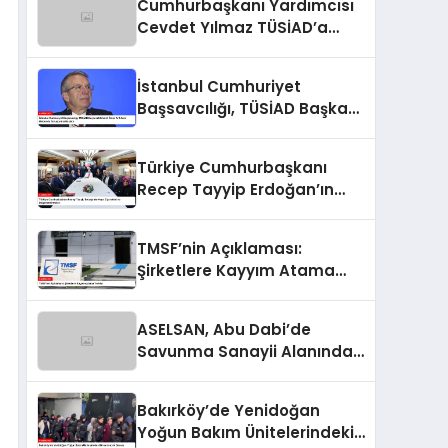
Cumhurbaşkanı Yardımcısı
Cevdet Yılmaz TÜSİAD’a
Tepki Gösterdi
İstanbul Cumhuriyet
Başsavcılığı, TÜSİAD Başkanı
Mehmet Ömer Arif Aras
Hakkında Soruşturma
Türkiye Cumhurbaşkanı
Başlattı
Recep Tayyip Erdoğan’ın
Asya Ziyaretleri ve
Değerlendirmeleri
TMSF’nin Açıklaması:
Şirketlere Kayyım Atama
Yetkisi
ASELSAN, Abu Dabi’de
Savunma Sanayii Alanında
Önemli Gelişmelere İmza
Atıyor
Bakırköy’de Yenidoğan
Yoğun Bakım Ünitelerindeki