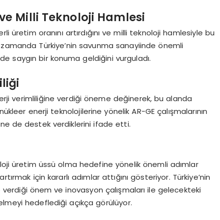
e Milli Teknoloji Hamlesi
i üretim oranını artırdığını ve milli teknoloji hamlesiyle bu
ynı zamanda Türkiye’nin savunma sanayiinde önemli
de saygın bir konuma geldiğini vurguladı.
liği
nerji verimliliğine verdiği öneme değinerek, bu alanda
a, nükleer enerji teknolojilerine yönelik AR-GE çalışmalarının
e de destek verdiklerini ifade etti.
oloji üretim üssü olma hedefine yönelik önemli adımlar
rtırmak için kararlı adımlar attığını gösteriyor. Türkiye’nin
e verdiği önem ve inovasyon çalışmaları ile gelecekteki
elmeyi hedeflediği açıkça görülüyor.