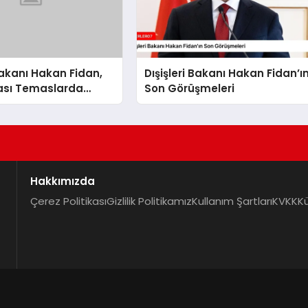
 Bakanı Hakan Fidan,
Dışişleri Bakanı Hakan Fidan’ı
rası Temaslarda
Son Görüşmeleri
Hakkımızda
Çerez Politikası
Gizlilik Politikamız
Kullanım Şartları
KVKK
K