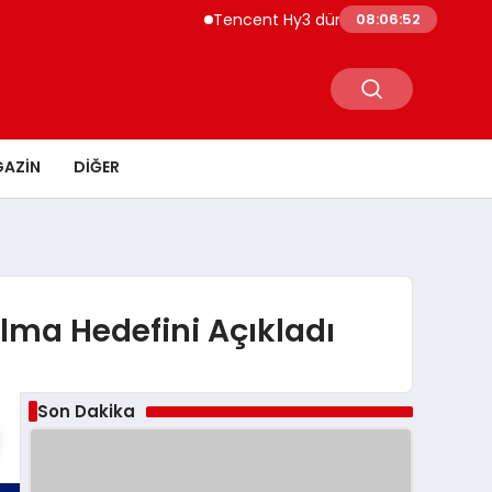
Tencent Hy3 dünya genelinde kullanıma 
08:06:53
AZIN
DIĞER
lma Hedefini Açıkladı
Son Dakika