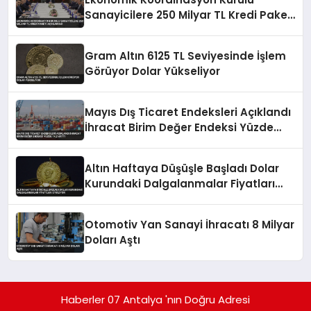
Sanayicilere 250 Milyar TL Kredi Paketi
Açıklaması
Gram Altın 6125 TL Seviyesinde İşlem
Görüyor Dolar Yükseliyor
Mayıs Dış Ticaret Endeksleri Açıklandı
İhracat Birim Değer Endeksi Yüzde
14,2 Arttı
Altın Haftaya Düşüşle Başladı Dolar
Kurundaki Dalgalanmalar Fiyatları
Etkiliyor
Otomotiv Yan Sanayi İhracatı 8 Milyar
Doları Aştı
Haberler 07 Antalya 'nın Doğru Adresi