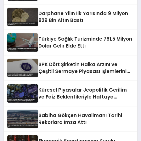
Şekillendiriyor
Darphane Yilın İlk Yarısında 9 Milyon
829 Bin Altın Bastı
Türkiye Sağlık Turizminde 761,5 Milyon
Dolar Gelir Elde Etti
SPK Dört Şirketin Halka Arzını ve
Çeşitli Sermaye Piyasası İşlemlerini
Onayladı
Küresel Piyasalar Jeopolitik Gerilim
ve Faiz Beklentileriyle Haftaya
Düşüşle Başladı
Sabiha Gökçen Havalimanı Tarihi
Rekorlara İmza Attı
Ekonomik Koordinasyon Kurulu