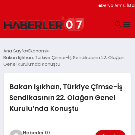
Derya Arms, İstanbul P
GÜNDEM
Ana Sayfa
Ekonomi
Bakan Işıkhan, Türkiye Çimse-İş Sendikasının 22. Olağan
EKONOMI
Genel Kurulu’nda Konuştu
YAŞAM
Bakan Işıkhan, Türkiye Çimse-İş
SPOR
Sendikasının 22. Olağan Genel
Kurulu’nda Konuştu
TEKNOLOJI
EĞITIM
Haberler 07