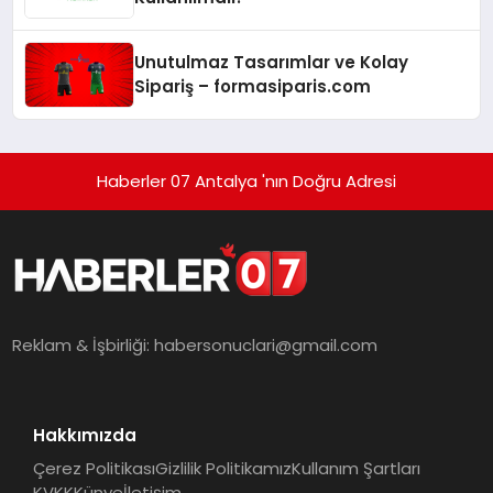
Unutulmaz Tasarımlar ve Kolay
Sipariş – formasiparis.com
Haberler 07 Antalya 'nın Doğru Adresi
Reklam & İşbirliği:
habersonuclari@gmail.com
Hakkımızda
Çerez Politikası
Gizlilik Politikamız
Kullanım Şartları
KVKK
Künye
İletişim