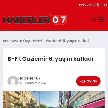
Jeopolitik İyimserlik Al
GÜNDEM
Ana Sayfa
Yaşam
B-Fit Gaziemir 6. yaşını kutladı
EKONOMI
B-Fit Gaziemir 6. yaşını kutladı
YAŞAM
SPOR
Haberler 07
Paylaş
05 Temmuz 2024
TEKNOLOJI
EĞITIM