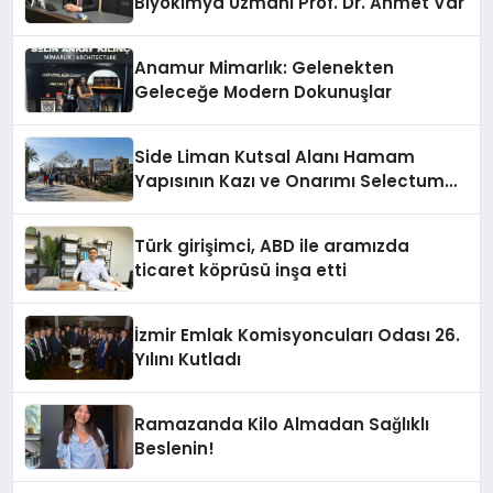
Biyokimya Uzmanı Prof. Dr. Ahmet Var
Anamur Mimarlık: Gelenekten
Geleceğe Modern Dokunuşlar
Side Liman Kutsal Alanı Hamam
Yapısının Kazı ve Onarımı Selectum
Hotels&Resorts’un da Katkılarıyla
Tamamlandı
Türk girişimci, ABD ile aramızda
ticaret köprüsü inşa etti
İzmir Emlak Komisyoncuları Odası 26.
Yılını Kutladı
Ramazanda Kilo Almadan Sağlıklı
Beslenin!