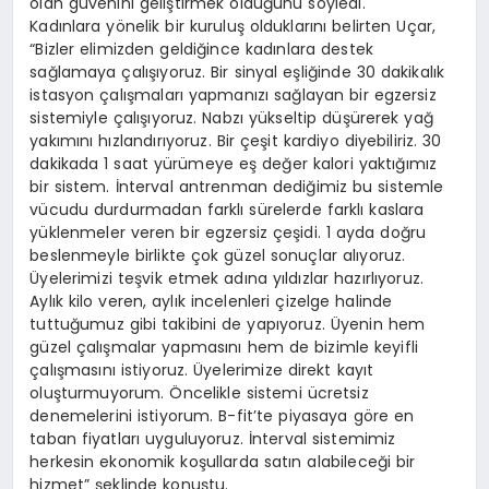
olan güvenini geliştirmek olduğunu söyledi.
Kadınlara yönelik bir kuruluş olduklarını belirten Uçar,
“Bizler elimizden geldiğince kadınlara destek
sağlamaya çalışıyoruz. Bir sinyal eşliğinde 30 dakikalık
istasyon çalışmaları yapmanızı sağlayan bir egzersiz
sistemiyle çalışıyoruz. Nabzı yükseltip düşürerek yağ
yakımını hızlandırıyoruz. Bir çeşit kardiyo diyebiliriz. 30
dakikada 1 saat yürümeye eş değer kalori yaktığımız
bir sistem. İnterval antrenman dediğimiz bu sistemle
vücudu durdurmadan farklı sürelerde farklı kaslara
yüklenmeler veren bir egzersiz çeşidi. 1 ayda doğru
beslenmeyle birlikte çok güzel sonuçlar alıyoruz.
Üyelerimizi teşvik etmek adına yıldızlar hazırlıyoruz.
Aylık kilo veren, aylık incelenleri çizelge halinde
tuttuğumuz gibi takibini de yapıyoruz. Üyenin hem
güzel çalışmalar yapmasını hem de bizimle keyifli
çalışmasını istiyoruz. Üyelerimize direkt kayıt
oluşturmuyorum. Öncelikle sistemi ücretsiz
denemelerini istiyorum. B-fit’te piyasaya göre en
taban fiyatları uyguluyoruz. İnterval sistemimiz
herkesin ekonomik koşullarda satın alabileceği bir
hizmet” şeklinde konuştu.