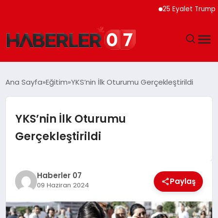
25 Eyalet Trump Yönet
GÜNDEM
Ana Sayfa
Eğitim
YKS’nin İlk Oturumu Gerçekleştirildi
EKONOMI
YKS’nin İlk Oturumu
YAŞAM
Gerçekleştirildi
SPOR
TEKNOLOJI
Haberler 07
Paylaş
09 Haziran 2024
EĞITIM