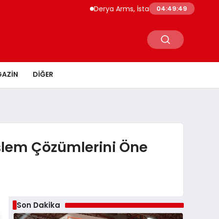
Derya Arms, İstanbul Prohunt 2026’da yeni ne
04:49:50
AZIN
DIĞER
İşlem Çözümlerini Öne
Son Dakika