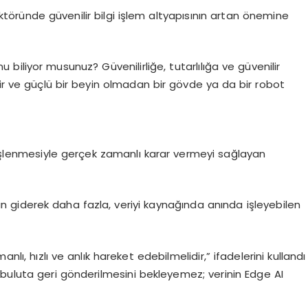
töründe güvenilir bilgi işlem altyapısının artan önemine
iliyor musunuz? Güvenilirliğe, tutarlılığa ve güvenilir
lir ve güçlü bir beyin olmadan bir gövde ya da bir robot
ık işlenmesiyle gerçek zamanlı karar vermeyi sağlayan
giderek daha fazla, veriyi kaynağında anında işleyebilen
nlı, hızlı ve anlık hareket edebilmelidir,” ifadelerini kullandı
n buluta geri gönderilmesini bekleyemez; verinin
Edge
AI