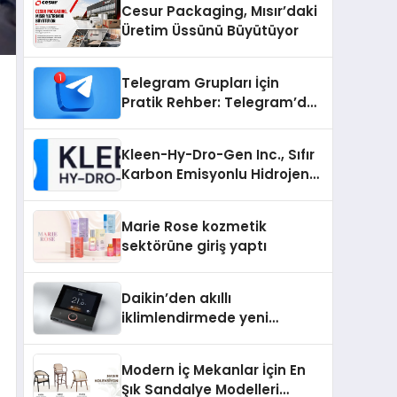
Cesur Packaging, Mısır’daki
Üretim Üssünü Büyütüyor
Telegram Grupları İçin
Pratik Rehber: Telegram’da
Kaliteli Toplulukları
Bulmanın Önemi
Kleen-Hy-Dro-Gen Inc., Sıfır
Karbon Emisyonlu Hidrojen
Isıtma Teknolojisinde ISO ve
TSSA Düzenleyici Onaylarını
Marie Rose kozmetik
Aldı
sektörüne giriş yaptı
Daikin’den akıllı
iklimlendirmede yeni
dönem: Madoka Plus
Türkiye’de
Modern İç Mekanlar İçin En
Şık Sandalye Modelleri