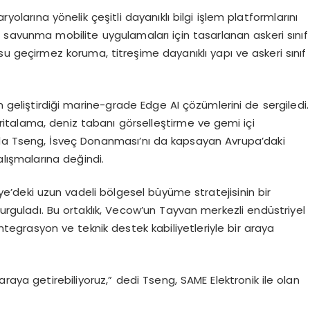
aryolarına yönelik çeşitli dayanıklı bilgi işlem platformlarını
m savunma mobilite uygulamaları için tasarlanan askeri sınıf
su geçirmez koruma, titreşime dayanıklı yapı ve askeri sınıf
n geliştirdiği marine-
grade
Edge
AI çözümlerini de sergiledi.
italama, deniz tabanı görselleştirme ve gemi içi
nda
Tseng
, İsveç Donanması’nı da kapsayan Avrupa’daki
ışmalarına değindi.
iye’deki uzun vadeli bölgesel büyüme stratejisinin bir
vurguladı. Bu ortaklık,
Vecow’un
Tayvan merkezli endüstriyel
entegrasyon ve teknik destek kabiliyetleriyle bir araya
araya getirebiliyoruz,” dedi
Tseng
, SAME Elektronik ile olan