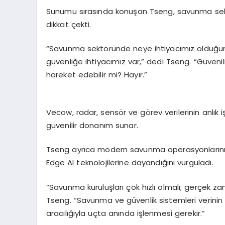
Sunumu sırasında konuşan
Tseng
, savunma sek
dikkat çekti.
“Savunma sektöründe neye ihtiyacımız olduğunu b
güvenliğe ihtiyacımız var,” dedi
Tseng
. “Güveni
hareket edebilir mi? Hayır.”
Vecow
, radar, sensör ve görev verilerinin anl
güvenilir donanım sunar.
Tseng
ayrıca modern savunma operasyonlarının 
Edge
AI teknolojilerine dayandığını vurguladı.
“Savunma kuruluşları çok hızlı olmalı; gerçek zama
Tseng
. “Savunma ve güvenlik sistemleri verini
aracılığıyla uçta anında işlenmesi gerekir.”