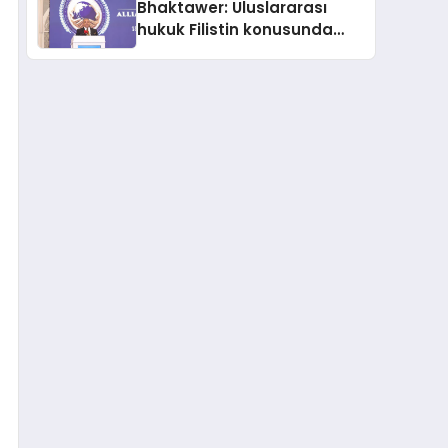
Bhaktawer: Uluslararası
Sindirildiğini Ortaya Koydu
hukuk Filistin konusunda
çifte standart uyguluyor