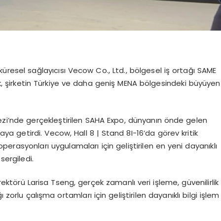
küresel sağlayıcısı
Vecow
Co
., Ltd., bölgesel iş ortağı SAME
rak, şirketin Türkiye ve daha geniş MENA bölgesindeki büyüyen
kezi’nde gerçekleştirilen SAHA Expo, dünyanın önde gelen
raya getirdi.
Vecow
,
Hall
8 |
Stand
8I-16’da görev kritik
erasyonları uygulamaları için geliştirilen en yeni dayanıklı
sergiledi.
rektörü
Larisa
Tseng
, gerçek zamanlı veri işleme, güvenilirlik
 zorlu çalışma ortamları için geliştirilen dayanıklı bilgi işlem