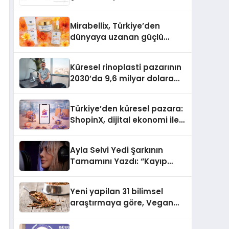
Rehberi
Mirabellix, Türkiye’den
dünyaya uzanan güçlü
büyümesini sürdürüyor
Küresel rinoplasti pazarının
2030’da 9,6 milyar dolara
ulaşması bekleniyor
Türkiye’den küresel pazara:
ShopinX, dijital ekonomi ile
gerçek dünya alışverişini bir
araya getirmeyi hedefliyor
Ayla Selvi Yedi Şarkının
Tamamını Yazdı: “Kayıp
Kasetler 1” 31 Temmuz’da
Yayında
Yeni yapilan 31 bilimsel
araştırmaya göre, Vegan
Köpek Maması ve Vegan
Kedi Mamasının İyi