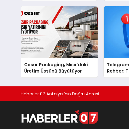
global marka vizyonunu
sergiledi
Cesur Packaging, Mısır’daki
Telegram 
Üretim Üssünü Büyütüyor
Rehber: T
Toplulukl
Haberler 07 Antalya 'nın Doğru Adresi