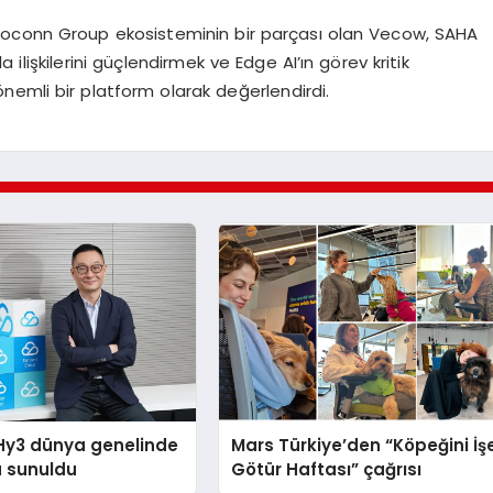
noconn
Group
ekosisteminin bir parçası olan
Vecow
, SAHA
 ilişkilerini güçlendirmek ve
Edge
AI’ın
görev kritik
nemli bir platform olarak değerlendirdi.
Hy3 dünya genelinde
Mars Türkiye’den “Köpeğini İş
a sunuldu
Götür Haftası” çağrısı