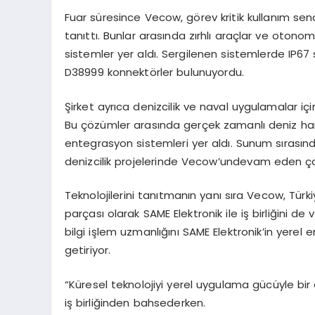
Fuar süresince
Vecow
, görev kritik kullanım sen
tanıttı. Bunlar arasında zırhlı araçlar ve otono
sistemler yer aldı. Sergilenen sistemlerde IP67
D38999 konnektörler bulunuyordu.
Şirket ayrıca denizcilik ve naval uygulamalar içi
Bu çözümler arasında gerçek zamanlı deniz har
entegrasyon sistemleri yer aldı. Sunum sırası
denizcilik projelerinde
Vecow’un
devam eden çal
Teknolojilerini tanıtmanın yanı sıra
Vecow
, Türk
parçası olarak SAME Elektronik ile iş birliğini de 
bilgi işlem uzmanlığını SAME Elektronik’in yerel 
getiriyor.
“Küresel teknolojiyi yerel uygulama gücüyle bir 
iş birliğinden bahsederken.