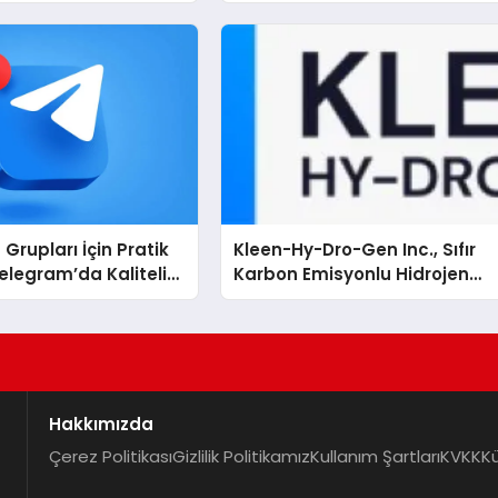
Grupları İçin Pratik
Kleen-Hy-Dro-Gen Inc., Sıfır
elegram’da Kaliteli
Karbon Emisyonlu Hidrojen
arı Bulmanın Önemi
Isıtma Teknolojisinde ISO ve
TSSA Düzenleyici Onaylarını
Aldı
Hakkımızda
Çerez Politikası
Gizlilik Politikamız
Kullanım Şartları
KVKK
K