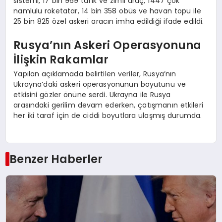
sistemi, 17 bin 969 tank ve zırhlı araç, 1447 çok
namlulu roketatar, 14 bin 358 obüs ve havan topu ile
25 bin 825 özel askeri aracın imha edildiği ifade edildi.
Rusya’nın Askeri Operasyonuna
İlişkin Rakamlar
Yapılan açıklamada belirtilen veriler, Rusya’nın
Ukrayna’daki askeri operasyonunun boyutunu ve
etkisini gözler önüne serdi. Ukrayna ile Rusya
arasındaki gerilim devam ederken, çatışmanın etkileri
her iki taraf için de ciddi boyutlara ulaşmış durumda.
Benzer Haberler