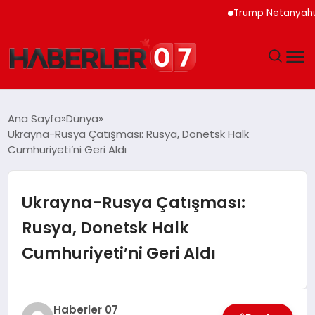
Trump Netanyahu Görüş
GÜNDEM
Ana Sayfa
Dünya
Ukrayna-Rusya Çatışması: Rusya, Donetsk Halk
EKONOMI
Cumhuriyeti’ni Geri Aldı
YAŞAM
Ukrayna-Rusya Çatışması:
SPOR
Rusya, Donetsk Halk
Cumhuriyeti’ni Geri Aldı
TEKNOLOJI
EĞITIM
Haberler 07