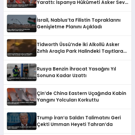
Yarattı: İspanya Hükümeti Asker Sevk
Etti
İsrail, Nablus’ta Filistin Topraklarını
Genişletme Planını Açıkladı
Tidworth Üssü’nde İki Alkollü Asker
Zırhlı Araçla Park Halindeki Taşıtlara
Çarptı
Rusya Benzin İhracat Yasağını Yıl
Sonuna Kadar Uzattı
Çin’de China Eastern Uçağında Kabin
Yangını Yolcuları Korkuttu
Trump İran’a Saldırı Talimatını Geri
Çekti Umman Heyeti Tahran’da