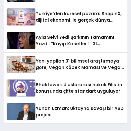
Türkiye’den küresel pazara: ShopinX,
dijital ekonomi ile gerçek dünya
alışverişini bir araya getirmeyi
hedefliyor
Ayla Selvi Yedi Şarkının Tamamını
Yazdı: “Kayıp Kasetler 1” 31
Temmuz’da Yayında
Yeni yapilan 31 bilimsel araştırmaya
göre, Vegan Köpek Maması ve Vegan
Kedi Mamasının İyi Sindirildiğini
Ortaya Koydu
Bhaktawer: Uluslararası hukuk Filistin
konusunda çifte standart uyguluyor
Yunan uzman: Ukrayna savaşı bir ABD
projesi