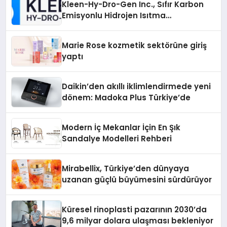
Kleen-Hy-Dro-Gen Inc., Sıfır Karbon
Emisyonlu Hidrojen Isıtma
Teknolojisinde ISO ve TSSA
Düzenleyici Onaylarını Aldı
Marie Rose kozmetik sektörüne giriş
yaptı
Daikin’den akıllı iklimlendirmede yeni
dönem: Madoka Plus Türkiye’de
Modern İç Mekanlar İçin En Şık
Sandalye Modelleri Rehberi
Mirabellix, Türkiye’den dünyaya
uzanan güçlü büyümesini sürdürüyor
Küresel rinoplasti pazarının 2030’da
9,6 milyar dolara ulaşması bekleniyor