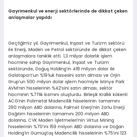
Gayrimenkul ve enerji sektörlerinde de dikkat çeken
anlaşmalar yapıldı
Geçtiğimiz yıl, Gayrimenkul, İnşaat ve Turizm sektörü
ile Enerji, Maden ve Petrol sektöründe de dikkat çeken
anlaşmalara tanıklık etti. 1,3 milyar dolarlık işlem
hacmine sahip Gayrimenkul, İnşaat ve Turizm
sektöründe, Doğuş Holding’in 418 milyon dolar ile
Galataport’un %19’luk hissesini satın alması ve Orjin
Grup’un 500 milyon dolar işlem hacmiyle İstinye Park
AVM’nin hisselerinin %42’sini satın alması, sektör
hacminin %71’lik kısmını oluşturdu. Birleşik Krallık kökenli
ACG’nin Polimetal Madencilik hisselerinin tamamını
290 milyon ABD dolarına, Palmet Enerji’nin Zorlu Enerji
Dağıtım hisselerinin tamamını 200 milyon ABD
dolarına, CVK Maden İşletmeleri’nin Virtus Mining
hisselerinin %70’ini 159 milyon ABD dolarına ve Doğan
Holding’in Gümüştaş Madencilik hisselerinin %75’ini 123