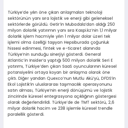
Türkiye’de yılın öne çıkan anlaşmaları teknoloji
sektörünün yanı sıra lojistik ve enerji gibi geleneksel
sektörlerde görüldü. Getir’in Mubadala’dan aldığı 250
milyon dolarlık yatırımın yanı sıra Kaspi.kz’nin 1,1 milyar
dolarlık işlem hacmiyle yılın 1 milyar dolar üzeri tek
işlemi olma özelliği taşıyan Hepsiburada çoğunluk
hissesi edinmesi, fintek ve e-ticaret alanında
Türkiye’nin sunduğu sinerjiyi gösterdi. General
Atlantic’in Insider’a yaptığı 500 milyon dolarlık Seri E
yatırımı, Türkiye’den çıkan SaaS oyuncularının küresel
potansiyelini ortaya koyan bir anlaşma olarak öne
çıktı. Diğer yandan Quexco’nun Mutlu Akü’yü, DFDS’in
Ekol Lojistik’in uluslararası taşımacılık operasyonunu
satın alması, Türkiye’nin enerji dönüşümü ve lojistik
zincirinde küresel entegrasyona açıklığının göstergesi
olarak değerlendirildi. Türkiye’de de TMT sektörü, 2,6
milyar dolarlık hacim ve 238 işlemle küresel trendle
paralellik gösterdi.