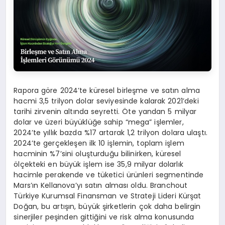
Rapora göre 2024’te küresel birleşme ve satın alma
hacmi 3,5 trilyon dolar seviyesinde kalarak 2021’deki
tarihi zirvenin altında seyretti. Öte yandan 5 milyar
dolar ve üzeri büyüklüğe sahip “mega” işlemler,
2024’te yıllık bazda %17 artarak 1,2 trilyon dolara ulaştı.
2024’te gerçekleşen ilk 10 işlemin, toplam işlem
hacminin %7’sini oluşturduğu bilinirken, küresel
ölçekteki en büyük işlem ise 35,9 milyar dolarlık
hacimle perakende ve tüketici ürünleri segmentinde
Mars’ın Kellanova’yı satın alması oldu. Branchout
Türkiye Kurumsal Finansman ve Strateji Lideri Kürşat
Doğan, bu artışın, büyük şirketlerin çok daha belirgin
sinerjiler peşinden gittiğini ve risk alma konusunda