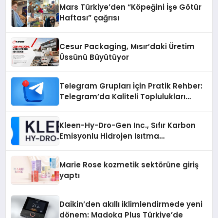
Mars Türkiye’den “Köpeğini İşe Götür
Haftası” çağrısı
Cesur Packaging, Mısır’daki Üretim
Üssünü Büyütüyor
Telegram Grupları İçin Pratik Rehber:
Telegram’da Kaliteli Toplulukları
Bulmanın Önemi
Kleen-Hy-Dro-Gen Inc., Sıfır Karbon
Emisyonlu Hidrojen Isıtma
Teknolojisinde ISO ve TSSA
Düzenleyici Onaylarını Aldı
Marie Rose kozmetik sektörüne giriş
yaptı
Daikin’den akıllı iklimlendirmede yeni
dönem: Madoka Plus Türkiye’de