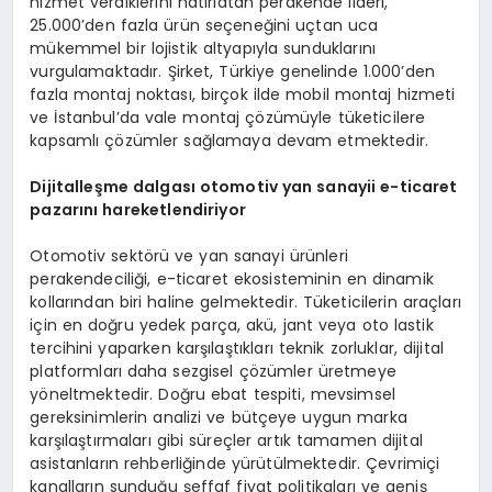
hizmet verdiklerini hatırlatan perakende lideri,
25.000’den fazla ürün seçeneğini uçtan uca
mükemmel bir lojistik altyapıyla sunduklarını
vurgulamaktadır. Şirket, Türkiye genelinde 1.000’den
fazla montaj noktası, birçok ilde mobil montaj hizmeti
ve İstanbul’da vale montaj çözümüyle tüketicilere
kapsamlı çözümler sağlamaya devam etmektedir.
Dijitalleşme dalgası otomotiv yan sanayii e-ticaret
pazarını hareketlendiriyor
Otomotiv sektörü ve yan sanayi ürünleri
perakendeciliği, e-ticaret ekosisteminin en dinamik
kollarından biri haline gelmektedir. Tüketicilerin araçları
için en doğru yedek parça, akü, jant veya oto lastik
tercihini yaparken karşılaştıkları teknik zorluklar, dijital
platformları daha sezgisel çözümler üretmeye
yöneltmektedir. Doğru ebat tespiti, mevsimsel
gereksinimlerin analizi ve bütçeye uygun marka
karşılaştırmaları gibi süreçler artık tamamen dijital
asistanların rehberliğinde yürütülmektedir. Çevrimiçi
kanalların sunduğu şeffaf fiyat politikaları ve geniş