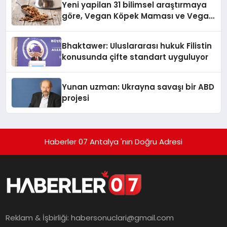
Yeni yapilan 31 bilimsel araştırmaya
göre, Vegan Köpek Maması ve Vegan
Kedi Mamasının İyi Sindirildiğini
Ortaya Koydu
Bhaktawer: Uluslararası hukuk Filistin
konusunda çifte standart uyguluyor
Yunan uzman: Ukrayna savaşı bir ABD
projesi
Haberler 07 Antalya 'nın Doğru Adresi
Reklam & İşbirliği:
habersonuclari@gmail.com