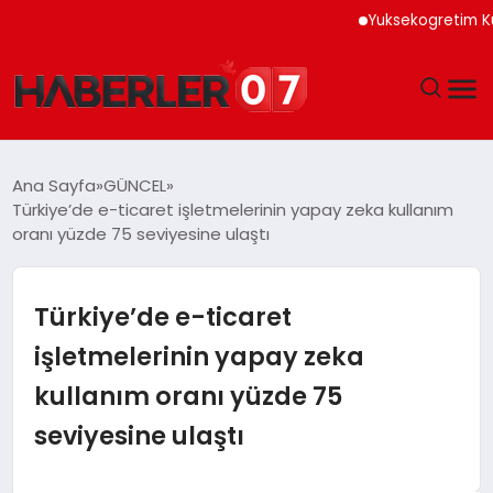
Yuksekogretim Kurumu Di
GÜNDEM
Ana Sayfa
GÜNCEL
Türkiye’de e-ticaret işletmelerinin yapay zeka kullanım
EKONOMI
oranı yüzde 75 seviyesine ulaştı
YAŞAM
Türkiye’de e-ticaret
SPOR
işletmelerinin yapay zeka
kullanım oranı yüzde 75
TEKNOLOJI
seviyesine ulaştı
EĞITIM