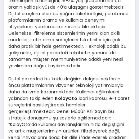
teknolojileri kullandığını, 16-24 yaş grubunda ise bu
oranın yaklaşık yüzde 40’a ulaştığını göstermektedir.
Dijital araçlara olan bu yoğun tüketici ilgisi, perakende
platformlarının arama ve kullanıcı deneyimi
altyapılarını yenilemesini zorunlu kılmaktadır.
Geleneksel filtreleme sistemlerinin yerini alan akıllı
modeller, satın alma süreçlerini tüketiciler için çok
daha pratik bir hale getirmektedir. Teknoloji odaklı bu
gelişmeler, dijital pazardaki rekabetin yönünü de
tamamen müşteri memnuniyetine odaklı yeni nesil
yazılımlara doğru kaydırmaktadır.
Dijital pazardaki bu köklü değişim dalgası, sektörün
öncü platformlarının vizyoner teknoloji yatırımlarıyla
daha da ivme kazanmaktadır. Kullanıcı eğilimlerini
yakından takip eden
KolayOto
idari kadrosu, e-ticaret
süreçlerini basitleştirecek hamleler
gerçekleştirmektedir. Genel Müdür Aslı Sayın bu
stratejik dönüşümü şu sözlerle açıklamaktadır:
“KolayOto’da kullanıcı davranışlarının hızla değiştiğini
ve artık müşterilerimizin ürünleri filtreleyerek değil,
kendi ihtiyaçlarını doğal bir dille ifade ederek aradığını