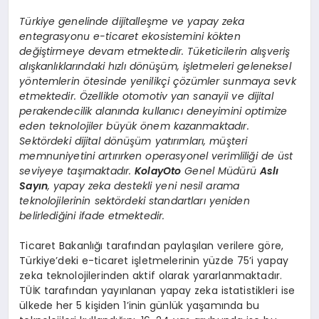
Türkiye genelinde dijitalleşme ve yapay zeka
entegrasyonu e-ticaret ekosistemini kökten
değiştirmeye devam etmektedir. Tüketicilerin alışveriş
alışkanlıklarındaki hızlı dönüşüm, işletmeleri geleneksel
yöntemlerin ötesinde yenilikçi çözümler sunmaya sevk
etmektedir. Özellikle otomotiv yan sanayii ve dijital
perakendecilik alanında kullanıcı deneyimini optimize
eden teknolojiler büyük önem kazanmaktadır.
Sektördeki dijital dönüşüm yatırımları, müşteri
memnuniyetini artırırken operasyonel verimliliği de üst
seviyeye taşımaktadır.
KolayOto
Genel Müdürü
Aslı
Sayın
, yapay zeka destekli yeni nesil arama
teknolojilerinin sektördeki standartları yeniden
belirlediğini ifade etmektedir.
Ticaret Bakanlığı tarafından paylaşılan verilere göre,
Türkiye’deki e-ticaret işletmelerinin yüzde 75’i yapay
zeka teknolojilerinden aktif olarak yararlanmaktadır.
TÜİK tarafından yayınlanan yapay zeka istatistikleri ise
ülkede her 5 kişiden 1’inin günlük yaşamında bu