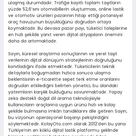
ulaşmış durumdadır. Trafiğe kayıtlı toplam taşıtların
yüzde 52,6’sını otomobillerin oluşturması, online lastik
ve otomotiv ürünleri pazarının hitap ettiği potansiyel
araç havuzunun büyüklüğünü doğrudan ortaya
koymaktadır. Bu devasa pazar payı, tüketici taleplerine
en hızlı şekilde yanıt veren dijital altyapıların önemini
daha da artırmaktadır.
Sayın, küresel araştırma sonuçlarının ve yerel taşıt
verilerinin dijital dönüşüm stratejilerinin doğruluğunu
kanıtladığını ifade etmektedir. Tüketicilerin teknik
detaylarla boğuşmadan hızlıca sonuca ulaşma
beklentisinin e-ticarette sepet terk etme oranlarını
doğrudan etkilediğini belirten yönetici, bu alandaki
yatırımların karşılık bulduğunu savunmaktadır. Yapay
zeka destekli doğal dil arama teknolojisiyle
kullanıcıların araçlarına uygun ürünü hızlı ve kolay
şekilde bulmasına imkân tanıdıklarını dile getiren Sayın,
bu vizyonun operasyonel başarıyı pekiştirdiğini
söylemektedir. KolayOto.com olarak 2012’den bu yana
Türkiye’nin en köklü dijital lastik platformu şeklinde