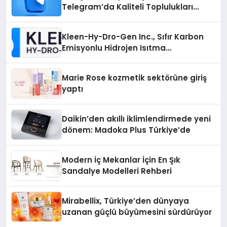
Telegram’da Kaliteli Toplulukları
Bulmanın Önemi
Kleen-Hy-Dro-Gen Inc., Sıfır Karbon
Emisyonlu Hidrojen Isıtma
Teknolojisinde ISO ve TSSA
Düzenleyici Onaylarını Aldı
Marie Rose kozmetik sektörüne giriş
yaptı
Daikin’den akıllı iklimlendirmede yeni
dönem: Madoka Plus Türkiye’de
Modern İç Mekanlar İçin En Şık
Sandalye Modelleri Rehberi
Mirabellix, Türkiye’den dünyaya
uzanan güçlü büyümesini sürdürüyor