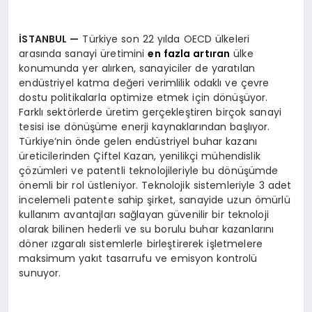
İSTANBUL
—
Türkiye son 22 yılda OECD ülkeleri
arasında sanayi üretimini
en fazla artıran
ülke
konumunda yer alırken, sanayiciler de yaratılan
endüstriyel katma değeri verimlilik odaklı ve çevre
dostu politikalarla optimize etmek için dönüşüyor.
Farklı sektörlerde üretim gerçekleştiren birçok sanayi
tesisi ise dönüşüme enerji kaynaklarından başlıyor.
Türkiye’nin önde gelen endüstriyel buhar kazanı
üreticilerinden Çiftel Kazan, yenilikçi mühendislik
çözümleri ve patentli teknolojileriyle bu dönüşümde
önemli bir rol üstleniyor. Teknolojik sistemleriyle 3 adet
incelemeli patente sahip şirket, sanayide uzun ömürlü
kullanım avantajları sağlayan güvenilir bir teknoloji
olarak bilinen hederli ve su borulu buhar kazanlarını
döner ızgaralı sistemlerle birleştirerek işletmelere
maksimum yakıt tasarrufu ve emisyon kontrolü
sunuyor.