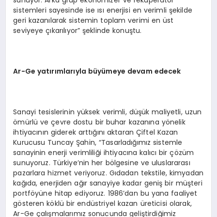
sunuyor. Arka grup ekonomizer ve reküperatör
sistemleri sayesinde ise ısı enerjisi en verimli şekilde
geri kazanılarak sistemin toplam verimi en üst
seviyeye çıkarılıyor” şeklinde konuştu.
Ar-Ge yatırımlarıyla büyümeye devam edecek
Sanayi tesislerinin yüksek verimli, düşük maliyetli, uzun
ömürlü ve çevre dostu bir buhar kazanına yönelik
ihtiyacının giderek arttığını aktaran Çiftel Kazan
Kurucusu Tuncay Şahin, “Tasarladığımız sistemle
sanayinin enerji verimliliği ihtiyacına kalıcı bir çözüm
sunuyoruz. Türkiye’nin her bölgesine ve uluslararası
pazarlara hizmet veriyoruz. Gıdadan tekstile, kimyadan
kağıda, enerjiden ağır sanayiye kadar geniş bir müşteri
portföyüne hitap ediyoruz. 1986’dan bu yana faaliyet
gösteren köklü bir endüstriyel kazan üreticisi olarak,
Ar-Ge çalışmalarımız sonucunda geliştirdiğimiz