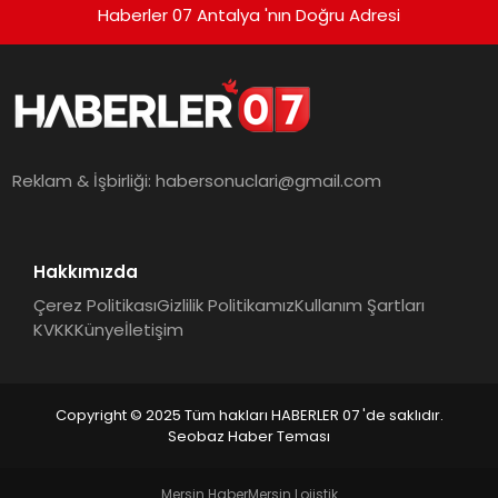
Haberler 07 Antalya 'nın Doğru Adresi
Reklam & İşbirliği:
habersonuclari@gmail.com
Hakkımızda
Çerez Politikası
Gizlilik Politikamız
Kullanım Şartları
KVKK
Künye
İletişim
Copyright © 2025 Tüm hakları HABERLER 07 'de saklıdır.
Seobaz Haber Teması
Mersin Haber
Mersin Lojistik