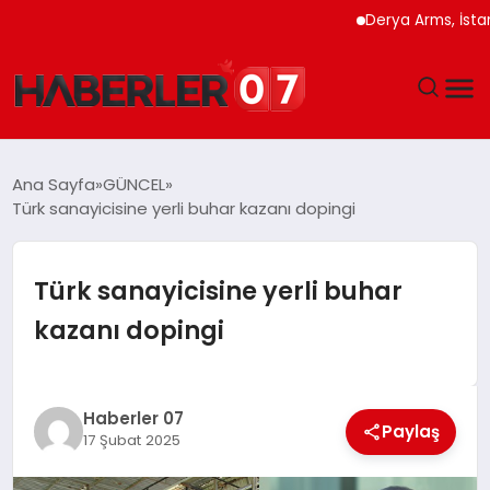
Derya Arms, İstanbul Pr
GÜNDEM
Ana Sayfa
GÜNCEL
Türk sanayicisine yerli buhar kazanı dopingi
EKONOMI
YAŞAM
Türk sanayicisine yerli buhar
kazanı dopingi
SPOR
TEKNOLOJI
Haberler 07
Paylaş
17 Şubat 2025
EĞITIM