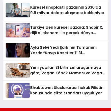
Küresel rinoplasti pazarının 2030’da
9,6 milyar dolara ulaşması bekleniyor
Türkiye’den küresel pazara: ShopinX,
dijital ekonomi ile gerçek dünya
alışverişini bir araya getirmeyi
hedefliyor
Ayla Selvi Yedi Şarkının Tamamını
Yazdı: “Kayıp Kasetler 1” 31
Temmuz’da Yayında
Yeni yapilan 31 bilimsel araştırmaya
göre, Vegan Köpek Maması ve Vegan
Kedi Mamasının İyi Sindirildiğini
Ortaya Koydu
Bhaktawer: Uluslararası hukuk Filistin
konusunda çifte standart uyguluyor