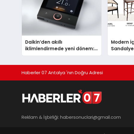
Daikin’den akıllı
Modern İç
iklimlendirmede yeni dönem:
Sandalye 
Madoka Plus Türkiye’de
Haberler 07 Antalya 'nın Doğru Adresi
Reklam & İşbirliği:
habersonuclari@gmail.com