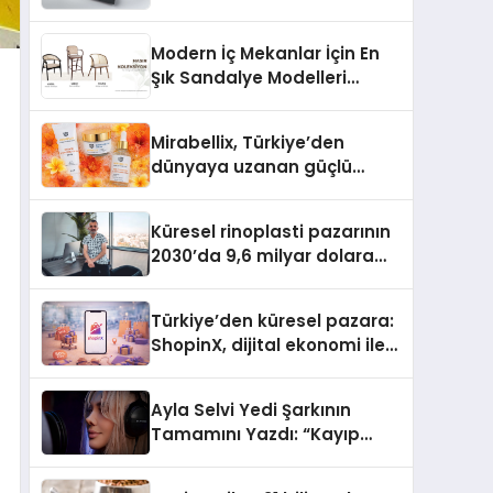
dönem: Madoka Plus
Türkiye’de
Modern İç Mekanlar İçin En
Şık Sandalye Modelleri
Rehberi
Mirabellix, Türkiye’den
dünyaya uzanan güçlü
büyümesini sürdürüyor
Küresel rinoplasti pazarının
2030’da 9,6 milyar dolara
ulaşması bekleniyor
Türkiye’den küresel pazara:
ShopinX, dijital ekonomi ile
gerçek dünya alışverişini bir
araya getirmeyi hedefliyor
Ayla Selvi Yedi Şarkının
Tamamını Yazdı: “Kayıp
Kasetler 1” 31 Temmuz’da
Yayında