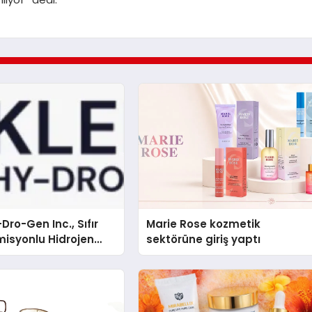
Dro-Gen Inc., Sıfır
Marie Rose kozmetik
isyonlu Hidrojen
sektörüne giriş yaptı
knolojisinde ISO ve
nleyici Onaylarını