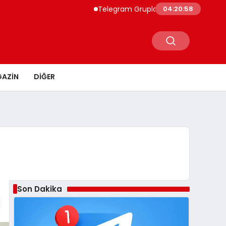
Telegram Grupları İçin Pratik Rehber: Telegr
04:20:59
AZIN
DIĞER
Son Dakika