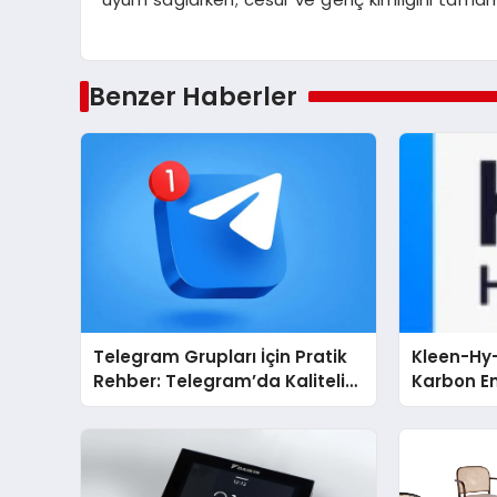
Benzer Haberler
Telegram Grupları İçin Pratik
Kleen-Hy-
Rehber: Telegram’da Kaliteli
Karbon Em
Toplulukları Bulmanın Önemi
Isıtma Te
TSSA Düze
Aldı