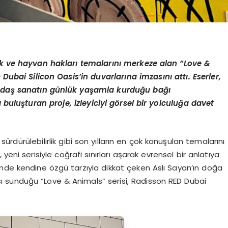
lik ve hayvan hakları temalarını merkeze alan
“
Love &
 Dubai Silicon Oasis
’
in duvarlarına imzasını
att
ı. Eserler,
ağdaş sanatın günlük yaşamla kurduğu bağı
ı buluşturan proje, izleyiciyi g
ö
rsel bir yolculuğa davet
ürdürülebilirlik gibi son yılların en çok konuşulan temalarını
 yeni serisiyle coğrafi sınırları aşarak evrensel bir anlatıya
nde kendine özgü tarzıyla dikkat çeken Aslı Sayan’ın doğa
sı sunduğu “Love & Animals” serisi, Radisson RED Dubai