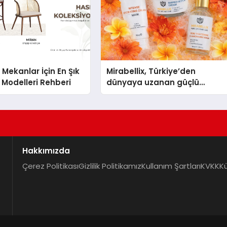
 Mekanlar İçin En Şık
Mirabellix, Türkiye’den
Modelleri Rehberi
dünyaya uzanan güçlü
büyümesini sürdürüyor
Hakkımızda
Çerez Politikası
Gizlilik Politikamız
Kullanım Şartları
KVKK
K