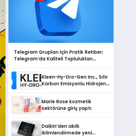
Telegram Grupları İçin Pratik Rehber:
Telegram’da Kaliteli Toplulukları
Bulmanın Önemi
Kleen-Hy-Dro-Gen Inc., Sıfır
Karbon Emisyonlu Hidrojen
Isıtma Teknolojisinde ISO ve
TSSA Düzenleyici Onaylarını
Marie Rose kozmetik
Aldı
sektörüne giriş yaptı
Daikin’den akıllı
iklimlendirmede yeni