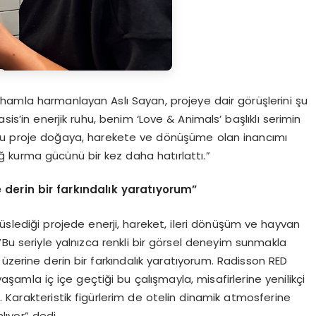
hamla harmanlayan Aslı Sayan, projeye dair görüşlerini şu
sis’in enerjik ruhu, benim ‘Love & Animals’ başlıklı serimin
. Bu proje doğaya, harekete ve dönüşüme olan inancımı
 kurma gücünü bir kez daha hatırlattı.”
 derin bir farkındalık yaratıyorum”
süslediği projede enerji, hareket, ileri dönüşüm ve hayvan
“Bu seriyle yalnızca renkli bir görsel deneyim sunmakla
üzerine derin bir farkındalık yaratıyorum. Radisson RED
şamla iç içe geçtiği bu çalışmayla, misafirlerine yenilikçi
 Karakteristik figürlerim de otelin dinamik atmosferine
ıyor” dedi.