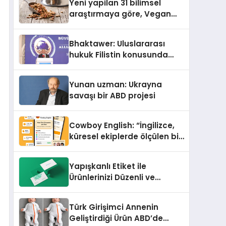
Yeni yapilan 31 bilimsel
araştırmaya göre, Vegan
Köpek Maması ve Vegan
Kedi Mamasının İyi
Bhaktawer: Uluslararası
Sindirildiğini Ortaya Koydu
hukuk Filistin konusunda
çifte standart uyguluyor
Yunan uzman: Ukrayna
savaşı bir ABD projesi
Cowboy English: “İngilizce,
küresel ekiplerde ölçülen bir
iş yetkinliğine dönüşüyor”
Yapışkanlı Etiket ile
Ürünlerinizi Düzenli ve
Profesyonel Şekilde
Etiketleyin
Türk Girişimci Annenin
Geliştirdiği Ürün ABD’de