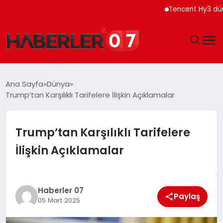
Tencent Hy3 dünya ge
GÜNDEM
Ana Sayfa
Dünya
Trump’tan Karşılıklı Tarifelere İlişkin Açıklamalar
EKONOMI
YAŞAM
Trump’tan Karşılıklı Tarifelere
İlişkin Açıklamalar
SPOR
TEKNOLOJI
Haberler 07
Paylaş
05 Mart 2025
EĞITIM