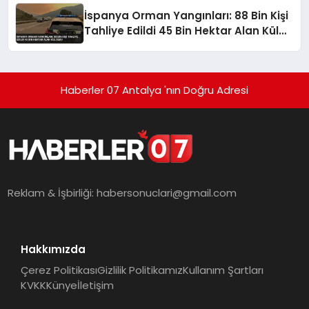
İspanya Orman Yangınları: 88 Bin Kişi
Tahliye Edildi 45 Bin Hektar Alan Kül
Oldu
Haberler 07 Antalya 'nın Doğru Adresi
Reklam & İşbirliği:
habersonuclari@gmail.com
Hakkımızda
Çerez Politikası
Gizlilik Politikamız
Kullanım Şartları
KVKK
Künye
İletişim