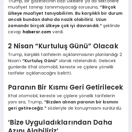
Trump, bir gazetecinin bazı ülkelere ya da sektörlere
muafiyet tanınıp tanınmayacağı sorusuna,
“Birçok
ülkeye muafiyet tanıyabilirim. Bu karşılıklı bir durum
ancak bundan daha da nazik olabiliriz. Uzun
zamandır birçok ülkeye çok iyi davrandık.”
şeklinde
cevap
haberxr.com
verdi.
2 Nisan “Kurtuluş Günü” Olacak
Trump, karşılıklı tarifelerin açıklanmasının planlandığı 2
Nisan’ı
“Kurtuluş Günü”
olarak nitelendirdi. Gelecek
günlerde ithal otomobil, kereste ve çiplere yönelik
tarifeler açıklanacağını belirtti.
Paranın Bir Kısmı Geri Getirilecek
İthal otomobil, kereste ve çiplere yönelik tarifelerin
yanı sıra, Trump,
“Bizden alınan paranın bir kısmını
geri getireceğiz.”
sözleriyle de konuşmasını sürdürdü.
‘Bize Uyguladıklarından Daha
Azını Alabiliriz’