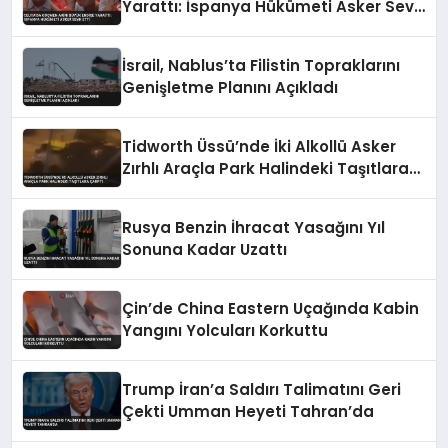
Yarattı: İspanya Hükümeti Asker Sevk
Etti
İsrail, Nablus’ta Filistin Topraklarını
Genişletme Planını Açıkladı
Tidworth Üssü’nde İki Alkollü Asker
Zırhlı Araçla Park Halindeki Taşıtlara
Çarptı
Rusya Benzin İhracat Yasağını Yıl
Sonuna Kadar Uzattı
Çin’de China Eastern Uçağında Kabin
Yangını Yolcuları Korkuttu
Trump İran’a Saldırı Talimatını Geri
Çekti Umman Heyeti Tahran’da