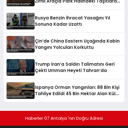
Zırhlı Araçla Park Halindeki Taşıtlara
Çarptı
Rusya Benzin İhracat Yasağını Yıl
Sonuna Kadar Uzattı
Çin’de China Eastern Uçağında Kabin
Yangını Yolcuları Korkuttu
Trump İran’a Saldırı Talimatını Geri
Çekti Umman Heyeti Tahran’da
İspanya Orman Yangınları: 88 Bin Kişi
Tahliye Edildi 45 Bin Hektar Alan Kül
Oldu
Haberler 07 Antalya 'nın Doğru Adresi