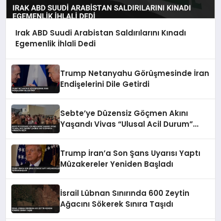
Irak ABD Suudi Arabistan Saldırılarını Kınadı
Egemenlik İhlali Dedi
Trump Netanyahu Görüşmesinde İran
Endişelerini Dile Getirdi
Sebte’ye Düzensiz Göçmen Akını
Yaşandı Vivas “Ulusal Acil Durum”
Çağrısı Yaptı İspanya Harekete Geçti
Trump İran’a Son Şans Uyarısı Yaptı
Müzakereler Yeniden Başladı
İsrail Lübnan Sınırında 600 Zeytin
Ağacını Sökerek Sınıra Taşıdı