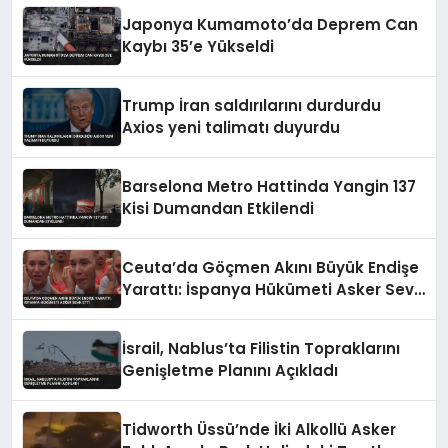
Japonya Kumamoto’da Deprem Can
Kaybı 35’e Yükseldi
Trump İran saldırılarını durdurdu
Axios yeni talimatı duyurdu
Barselona Metro Hattinda Yangin 137
Kisi Dumandan Etkilendi
Ceuta’da Göçmen Akını Büyük Endişe
Yarattı: İspanya Hükümeti Asker Sevk
Etti
İsrail, Nablus’ta Filistin Topraklarını
Genişletme Planını Açıkladı
Tidworth Üssü’nde İki Alkollü Asker