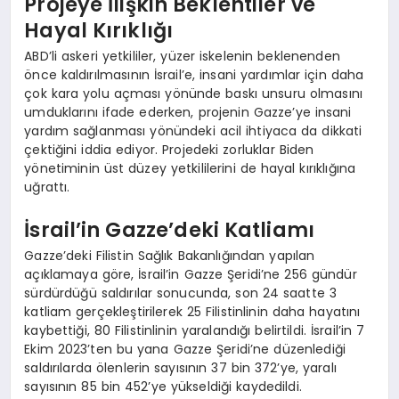
Projeye İlişkin Beklentiler ve
Hayal Kırıklığı
ABD’li askeri yetkililer, yüzer iskelenin beklenenden
önce kaldırılmasının İsrail’e, insani yardımlar için daha
çok kara yolu açması yönünde baskı unsuru olmasını
umduklarını ifade ederken, projenin Gazze’ye insani
yardım sağlanması yönündeki acil ihtiyaca da dikkati
çektiğini iddia ediyor. Projedeki zorluklar Biden
yönetiminin üst düzey yetkililerini de hayal kırıklığına
uğrattı.
İsrail’in Gazze’deki Katliamı
Gazze’deki Filistin Sağlık Bakanlığından yapılan
açıklamaya göre, İsrail’in Gazze Şeridi’ne 256 gündür
sürdürdüğü saldırılar sonucunda, son 24 saatte 3
katliam gerçekleştirilerek 25 Filistinlinin daha hayatını
kaybettiği, 80 Filistinlinin yaralandığı belirtildi. İsrail’in 7
Ekim 2023’ten bu yana Gazze Şeridi’ne düzenlediği
saldırılarda ölenlerin sayısının 37 bin 372’ye, yaralı
sayısının 85 bin 452’ye yükseldiği kaydedildi.