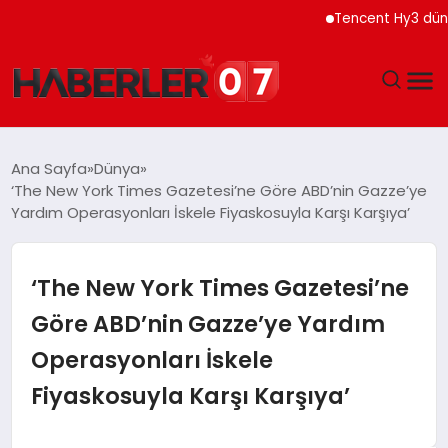
Tencent Hy3 dünya gen
GÜNDEM
Ana Sayfa
Dünya
‘The New York Times Gazetesi’ne Göre ABD’nin Gazze’ye
EKONOMI
Yardım Operasyonları İskele Fiyaskosuyla Karşı Karşıya’
YAŞAM
‘The New York Times Gazetesi’ne
SPOR
Göre ABD’nin Gazze’ye Yardım
Operasyonları İskele
TEKNOLOJI
Fiyaskosuyla Karşı Karşıya’
EĞITIM