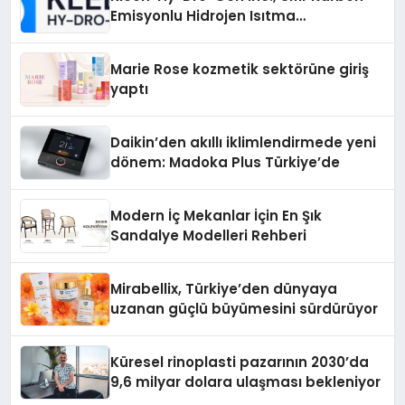
Emisyonlu Hidrojen Isıtma
Teknolojisinde ISO ve TSSA
Düzenleyici Onaylarını Aldı
Marie Rose kozmetik sektörüne giriş
yaptı
Daikin’den akıllı iklimlendirmede yeni
dönem: Madoka Plus Türkiye’de
Modern İç Mekanlar İçin En Şık
Sandalye Modelleri Rehberi
Mirabellix, Türkiye’den dünyaya
uzanan güçlü büyümesini sürdürüyor
Küresel rinoplasti pazarının 2030’da
9,6 milyar dolara ulaşması bekleniyor