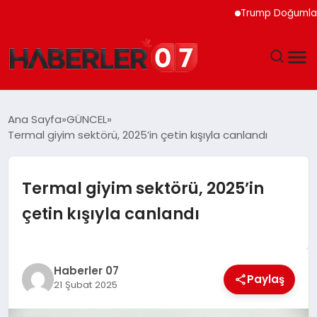
Trump Doğumla Vatandaş
GÜNDEM
Ana Sayfa
GÜNCEL
Termal giyim sektörü, 2025’in çetin kışıyla canlandı
EKONOMI
YAŞAM
Termal giyim sektörü, 2025’in
çetin kışıyla canlandı
SPOR
TEKNOLOJI
Haberler 07
Paylaş
21 Şubat 2025
EĞITIM