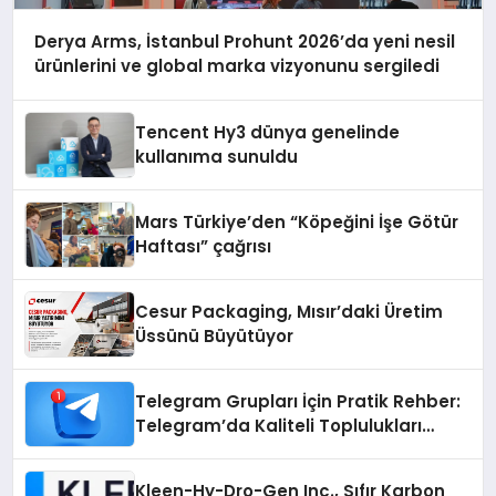
Derya Arms, İstanbul Prohunt 2026’da yeni nesil
ürünlerini ve global marka vizyonunu sergiledi
Tencent Hy3 dünya genelinde
kullanıma sunuldu
Mars Türkiye’den “Köpeğini İşe Götür
Haftası” çağrısı
Cesur Packaging, Mısır’daki Üretim
Üssünü Büyütüyor
Telegram Grupları İçin Pratik Rehber:
Telegram’da Kaliteli Toplulukları
Bulmanın Önemi
Kleen-Hy-Dro-Gen Inc., Sıfır Karbon