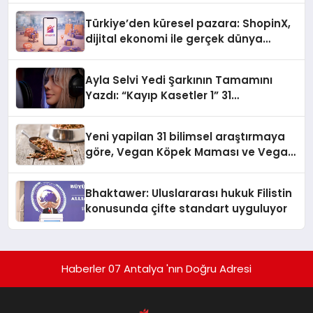
Türkiye’den küresel pazara: ShopinX,
dijital ekonomi ile gerçek dünya
alışverişini bir araya getirmeyi
hedefliyor
Ayla Selvi Yedi Şarkının Tamamını
Yazdı: “Kayıp Kasetler 1” 31
Temmuz’da Yayında
Yeni yapilan 31 bilimsel araştırmaya
göre, Vegan Köpek Maması ve Vegan
Kedi Mamasının İyi Sindirildiğini
Ortaya Koydu
Bhaktawer: Uluslararası hukuk Filistin
konusunda çifte standart uyguluyor
Haberler 07 Antalya 'nın Doğru Adresi