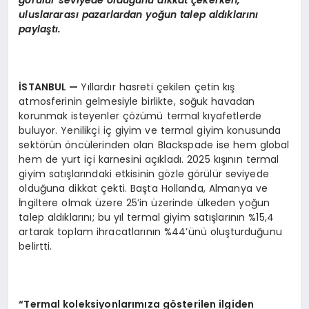
g
ö
rülür seviyede olduğunu dikkat çekerken,
uluslararası pazarlardan yoğun talep aldıklarını
paylaştı.
İSTANBUL
—
Yıllardır hasreti çekilen çetin kış
atmosferinin gelmesiyle birlikte, soğuk havadan
korunmak isteyenler çözümü termal kıyafetlerde
buluyor. Yenilikçi iç giyim ve termal giyim konusunda
sektörün öncülerinden olan Blackspade ise hem global
hem de yurt içi karnesini açıkladı. 2025 kışının termal
giyim satışlarındaki etkisinin gözle görülür seviyede
olduğuna dikkat çekti. Başta Hollanda, Almanya ve
İngiltere olmak üzere 25’in üzerinde ülkeden yoğun
talep aldıklarını; bu yıl termal giyim satışlarının %15,4
artarak toplam ihracatlarının %44’ünü oluşturduğunu
belirtti.
“
Termal koleksiyonlarımıza g
ö
sterilen ilgiden