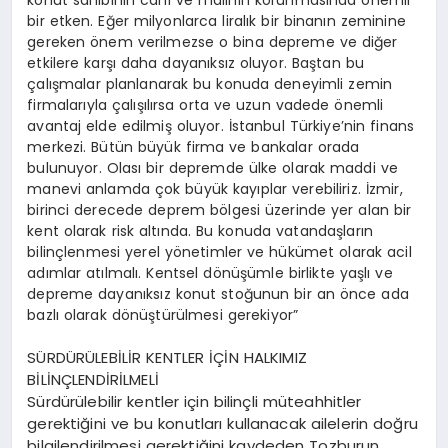
bir etken. Eğer milyonlarca liralık bir binanın zeminine
gereken önem verilmezse o bina depreme ve diğer
etkilere karşı daha dayanıksız oluyor. Baştan bu
çalışmalar planlanarak bu konuda deneyimli zemin
firmalarıyla çalışılırsa orta ve uzun vadede önemli
avantaj elde edilmiş oluyor. İstanbul Türkiye’nin finans
merkezi. Bütün büyük firma ve bankalar orada
bulunuyor. Olası bir depremde ülke olarak maddi ve
manevi anlamda çok büyük kayıplar verebiliriz. İzmir,
birinci derecede deprem bölgesi üzerinde yer alan bir
kent olarak risk altında. Bu konuda vatandaşların
bilinçlenmesi yerel yönetimler ve hükümet olarak acil
adımlar atılmalı. Kentsel dönüşümle birlikte yaşlı ve
depreme dayanıksız konut stoğunun bir an önce ada
bazlı olarak dönüştürülmesi gerekiyor”
SÜRDÜRÜLEBİLİR KENTLER İÇİN HALKIMIZ
BİLİNÇLENDİRİLMELİ
Sürdürülebilir kentler için bilinçli müteahhitler
gerektiğini ve bu konutları kullanacak ailelerin doğru
bilgilendirilmesi gerektiğini kaydeden Tozburun,