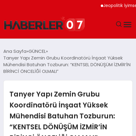
Jeopolitik İyimserlik Al
GÜNDEM
Ana Sayfa
GÜNCEL
Tanyer Yapı Zemin Grubu Koordinatörü İnşaat Yüksek
EKONOMI
Mühendisi Batuhan Tozburun: “KENTSEL DÖNÜŞÜM İZMİR’İN
BİRİNCİ ÖNCELİĞİ OLMALI”
YAŞAM
Tanyer Yapı Zemin Grubu
SPOR
Koordinatörü İnşaat Yüksek
TEKNOLOJI
Mühendisi Batuhan Tozburun:
EĞITIM
“KENTSEL DÖNÜŞÜM İZMİR’İN