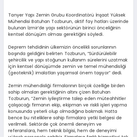
Tanyer Yapı Zemin Grubu Koordinatörü İnşaat Yüksek
Mühendisi Batuhan Tozburun, aktif fay hatları üzerinde
bulunan İzmir’de yapı sektörünün birinci önceliğinin
kentsel dönüşüm olması gerektiğini söyledi.
Deprem tehdidinin ülkemizin öncelikli sorunlarının
başında geldiğini belirten Tozburun, “Sürdürülebilir
şehircilik ve yapı stoğunun kullanım sürelerini uzatmak
için kentsel dönüşümde zemin ve temel mühendisliği
(geoteknik) imalatları yaşamsal önem taşıyor” dedi.
Zemin mühendisliği firmalarının birçok özelliğe birden
sahip olmaları gerektiğinin altını çizen Batuhan
Tozburun, “Zemin iyileştirme talep eden müteahhitler
çalışacağı firmanın ekip, ekipman ve riskli işleri yapma
konusunda yeterli olup olmadığına bakmalı. Hatta
bence bu niteliklere sahip firmalara yetki belgesi de
verilmeli. Sektörde çok önemli deneyim ve
referanslara, hem teknik bilgisi, hem de deneyimi
yüksek personele sahibiz. Firmalara farklı hizmetleri tek