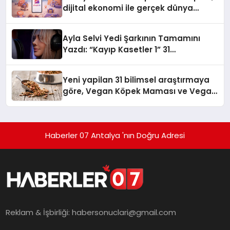
dijital ekonomi ile gerçek dünya
alışverişini bir araya getirmeyi
hedefliyor
Ayla Selvi Yedi Şarkının Tamamını
Yazdı: “Kayıp Kasetler 1” 31
Temmuz’da Yayında
Yeni yapilan 31 bilimsel araştırmaya
göre, Vegan Köpek Maması ve Vegan
Kedi Mamasının İyi Sindirildiğini
Ortaya Koydu
Haberler 07 Antalya 'nın Doğru Adresi
Reklam & İşbirliği:
habersonuclari@gmail.com