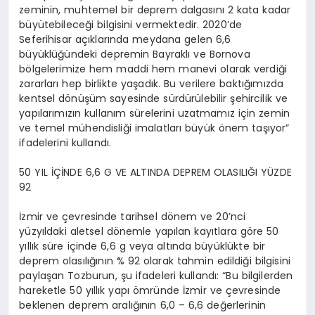
zeminin, muhtemel bir deprem dalgasını 2 kata kadar
büyütebileceği bilgisini vermektedir. 2020’de
Seferihisar açıklarında meydana gelen 6,6
büyüklüğündeki depremin Bayraklı ve Bornova
bölgelerimize hem maddi hem manevi olarak verdiği
zararları hep birlikte yaşadık.
Bu verilere baktığımızda
kentsel dönüşüm sayesinde sürdürülebilir şehircilik ve
yapılarımızın kullanım sürelerini uzatmamız için zemin
ve temel mühendisliği imalatları büyük önem taşıyor”
ifadelerini kullandı.
50 YIL İÇİNDE 6,6 G VE ALTINDA DEPREM OLASILIĞI YÜZDE
92
İzmir ve çevresinde tarihsel dönem ve 20’nci
yüzyıldaki aletsel dönemle yapılan kayıtlara göre 50
yıllık süre içinde 6,6 g veya altında büyüklükte bir
deprem olasılığının % 92 olarak tahmin edildiği bilgisini
paylaşan Tozburun, şu ifadeleri kullandı: “Bu bilgilerden
hareketle 50 yıllık yapı ömründe İzmir ve çevresinde
beklenen deprem aralığının 6,0 – 6,6 değerlerinin