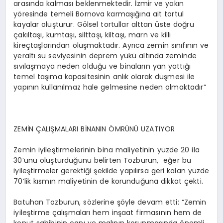
arasında kalması beklenmektedir. İzmir ve yakın
yöresinde temeli Bornova karmaşığına ait tortul
kayalar oluşturur. Gölsel tortullar alttan üste doğru
çakıltaşı, kumtaşı, silttaşı, kiltaşı, marn ve killi
kireçtaşlarından oluşmaktadır. Ayrıca zemin sınıfının ve
yeraltı su seviyesinin deprem yükü altında zeminde
sıvılaşmaya neden olduğu ve binaların yan yattığı
temel taşıma kapasitesinin anlık olarak düşmesi ile
yapının kullanılmaz hale gelmesine neden olmaktadır”
ZEMİN ÇALIŞMALARI BİNANIN ÖMRÜNÜ UZATIYOR
Zemin iyileştirmelerinin bina maliyetinin yüzde 20 ila
30’unu oluşturduğunu belirten Tozburun, eğer bu
iyileştirmeler gerektiği şekilde yapılırsa geri kalan yüzde
70’lik kısmın maliyetinin de korunduğuna dikkat çekti.
Batuhan Tozburun, sözlerine şöyle devam etti: “Zemin
iyileştirme çalışmaları hem inşaat firmasının hem de
konut sahibinin canı ve malının korunmasında önemli