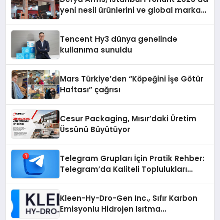
yeni nesil ürünlerini ve global marka
vizyonunu sergiledi
Tencent Hy3 dünya genelinde
kullanıma sunuldu
Mars Türkiye’den “Köpeğini İşe Götür
Haftası” çağrısı
Cesur Packaging, Mısır’daki Üretim
Üssünü Büyütüyor
Telegram Grupları İçin Pratik Rehber:
Telegram’da Kaliteli Toplulukları
Bulmanın Önemi
Kleen-Hy-Dro-Gen Inc., Sıfır Karbon
Emisyonlu Hidrojen Isıtma
Teknolojisinde ISO ve TSSA