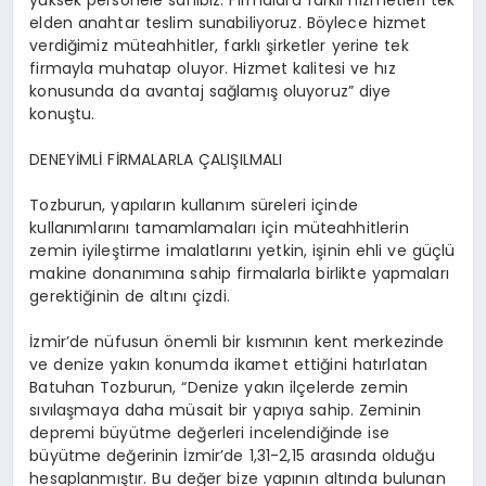
elden anahtar teslim sunabiliyoruz. Böylece hizmet
verdiğimiz müteahhitler, farklı şirketler yerine tek
firmayla muhatap oluyor. Hizmet kalitesi ve hız
konusunda da avantaj sağlamış oluyoruz” diye
konuştu.
DENEYİMLİ FİRMALARLA ÇALIŞILMALI
Tozburun, yapıların kullanım süreleri içinde
kullanımlarını tamamlamaları için müteahhitlerin
zemin iyileştirme imalatlarını yetkin, işinin ehli ve güçlü
makine donanımına sahip firmalarla birlikte yapmaları
gerektiğinin de altını çizdi.
İzmir’de nüfusun önemli bir kısmının kent merkezinde
ve denize yakın konumda ikamet ettiğini hatırlatan
Batuhan Tozburun, “Denize yakın ilçelerde zemin
sıvılaşmaya daha müsait bir yapıya sahip.
Zeminin
depremi büyütme değerleri incelendiğinde ise
büyütme değerinin İzmir’de 1,31-2,15 arasında olduğu
hesaplanmıştır. Bu değer bize yapının altında bulunan