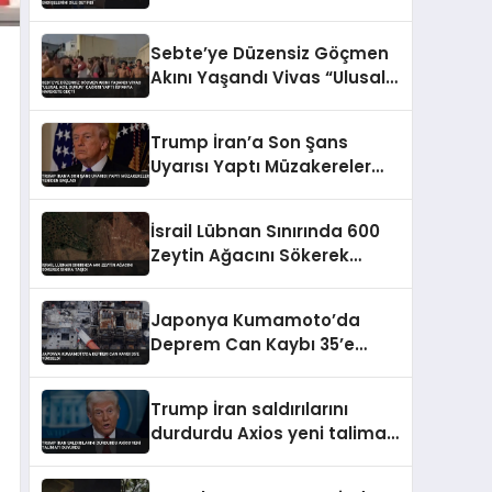
Endişelerini Dile Getirdi
Sebte’ye Düzensiz Göçmen
Akını Yaşandı Vivas “Ulusal
Acil Durum” Çağrısı Yaptı
İspanya Harekete Geçti
Trump İran’a Son Şans
Uyarısı Yaptı Müzakereler
Yeniden Başladı
İsrail Lübnan Sınırında 600
Zeytin Ağacını Sökerek
Sınıra Taşıdı
Japonya Kumamoto’da
Deprem Can Kaybı 35’e
Yükseldi
Trump İran saldırılarını
durdurdu Axios yeni talimatı
duyurdu