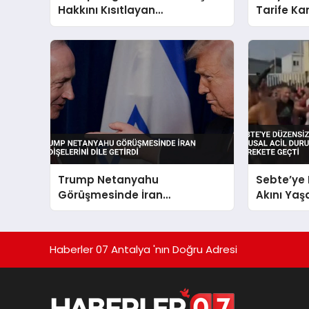
Hakkını Kısıtlayan
Tarife Ka
Kararnameleri İmzaladı
Trump Netanyahu
Sebte’ye
Görüşmesinde İran
Akını Yaş
Endişelerini Dile Getirdi
Acil Duru
İspanya 
Haberler 07 Antalya 'nın Doğru Adresi