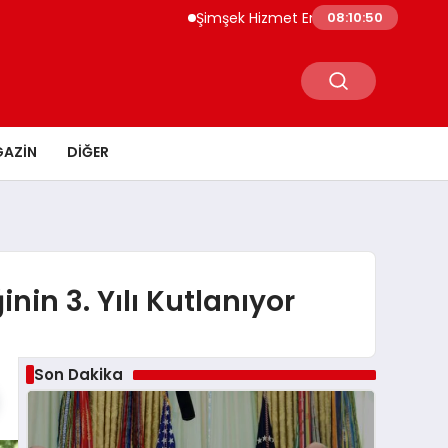
Şimşek Hizmet Enflasyonunda Katılık Azalı
08:10:51
AZIN
DIĞER
in 3. Yılı Kutlanıyor
Son Dakika