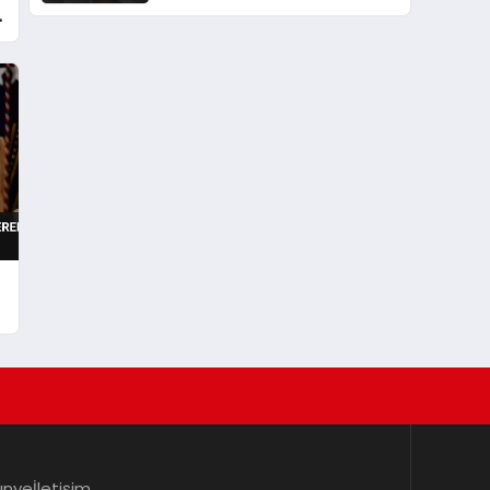
Yolcuları Korkuttu
ünye
İletişim