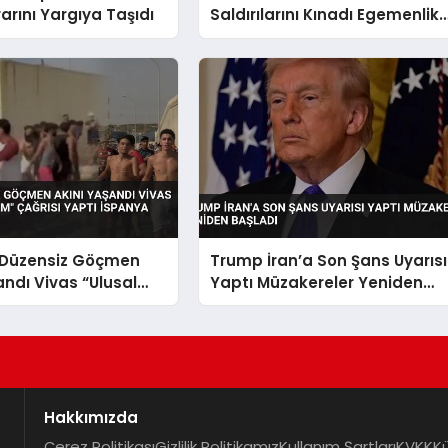
rarını Yargıya Taşıdı
Saldırılarını Kınadı Egemenlik
İhlali Dedi
 Düzensiz Göçmen
Trump İran’a Son Şans Uyarısı
andı Vivas “Ulusal
Yaptı Müzakereler Yeniden
m” Çağrısı Yaptı
Başladı
Harekete Geçti
Hakkımızda
Çerez Politikası
Gizlilik Politikamız
Kullanım Şartları
KVKK
K