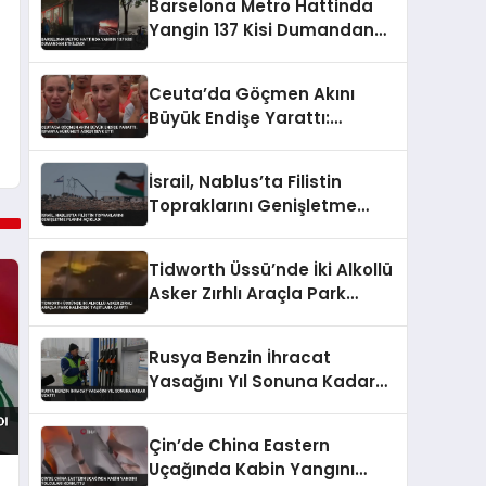
Barselona Metro Hattinda
Yangin 137 Kisi Dumandan
Etkilendi
Ceuta’da Göçmen Akını
Büyük Endişe Yarattı:
İspanya Hükümeti Asker
Sevk Etti
İsrail, Nablus’ta Filistin
Topraklarını Genişletme
Planını Açıkladı
Tidworth Üssü’nde İki Alkollü
Asker Zırhlı Araçla Park
Halindeki Taşıtlara Çarptı
Rusya Benzin İhracat
Yasağını Yıl Sonuna Kadar
Uzattı
Çin’de China Eastern
Uçağında Kabin Yangını