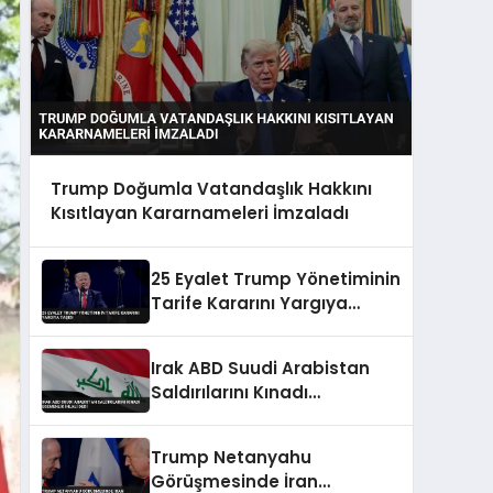
Trump Doğumla Vatandaşlık Hakkını
Kısıtlayan Kararnameleri İmzaladı
25 Eyalet Trump Yönetiminin
Tarife Kararını Yargıya
Taşıdı
Irak ABD Suudi Arabistan
Saldırılarını Kınadı
Egemenlik İhlali Dedi
Trump Netanyahu
Görüşmesinde İran