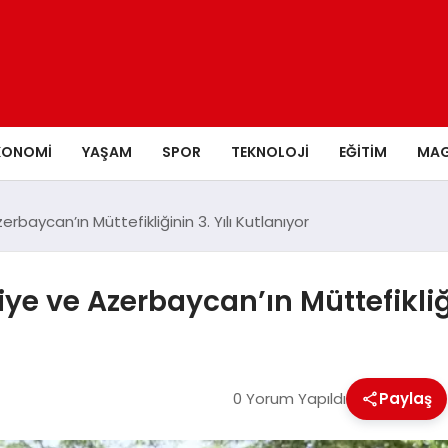
KONOMI
YAŞAM
SPOR
TEKNOLOJI
EĞITIM
MAG
baycan’ın Müttefikliğinin 3. Yılı Kutlanıyor
e ve Azerbaycan’ın Müttefikliğin
0 Yorum Yapıldı
Paylaş