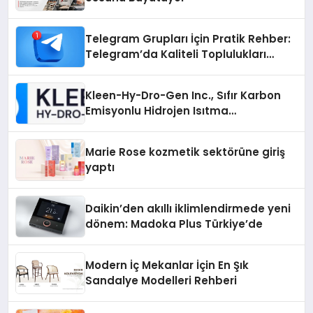
Telegram Grupları İçin Pratik Rehber:
Telegram’da Kaliteli Toplulukları
Bulmanın Önemi
Kleen-Hy-Dro-Gen Inc., Sıfır Karbon
Emisyonlu Hidrojen Isıtma
Teknolojisinde ISO ve TSSA
Düzenleyici Onaylarını Aldı
Marie Rose kozmetik sektörüne giriş
yaptı
Daikin’den akıllı iklimlendirmede yeni
dönem: Madoka Plus Türkiye’de
Modern İç Mekanlar İçin En Şık
Sandalye Modelleri Rehberi