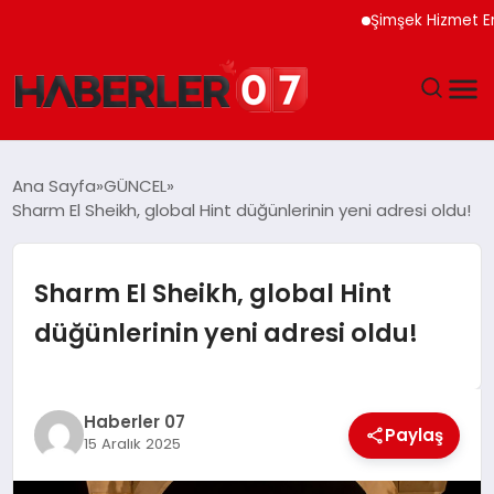
Şimşek Hizmet Enflasyon
GÜNDEM
Ana Sayfa
GÜNCEL
Sharm El Sheikh, global Hint düğünlerinin yeni adresi oldu!
EKONOMI
YAŞAM
Sharm El Sheikh, global Hint
düğünlerinin yeni adresi oldu!
SPOR
TEKNOLOJI
Haberler 07
Paylaş
15 Aralık 2025
EĞITIM