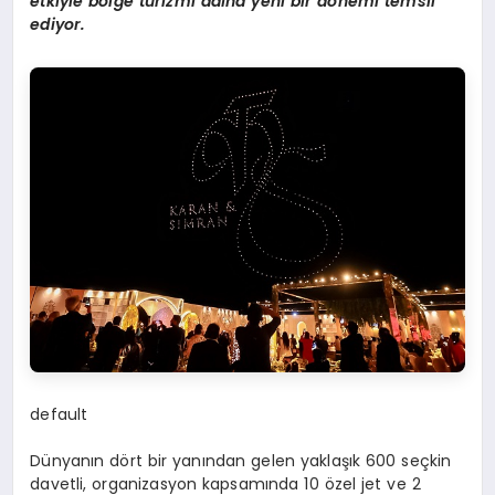
etkiyle b
ö
lge turizmi adına yeni bir d
ö
nemi temsil
ediyor.
default
Dünyanın dört bir yanından gelen yaklaşık 600 seçkin
davetli, organizasyon kapsamında 10 özel jet ve 2