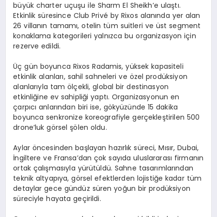
büyük charter uçuşu ile Sharm El Sheikh’e ulaştı.
Etkinlik süresince Club Privé by Rixos alanında yer alan
26 villanın tamamı, otelin tüm suitleri ve üst segment
konaklama kategorileri yalnızca bu organizasyon için
rezerve edildi.
Üç gün boyunca Rixos Radamis, yüksek kapasiteli
etkinlik alanları, sahil sahneleri ve özel prodüksiyon
alanlarıyla tam ölçekli, global bir destinasyon
etkinliğine ev sahipliği yaptı. Organizasyonun en
çarpıcı anlarından biri ise, gökyüzünde 15 dakika
boyunca senkronize koreografiyle gerçekleştirilen 500
drone’luk görsel şölen oldu.
Aylar öncesinden başlayan hazırlık süreci, Mısır, Dubai,
İngiltere ve Fransa’dan çok sayıda uluslararası firmanın
ortak çalışmasıyla yürütüldü. Sahne tasarımlarından
teknik altyapıya, görsel efektlerden lojistiğe kadar tüm
detaylar gece gündüz süren yoğun bir prodüksiyon
süreciyle hayata geçirildi.