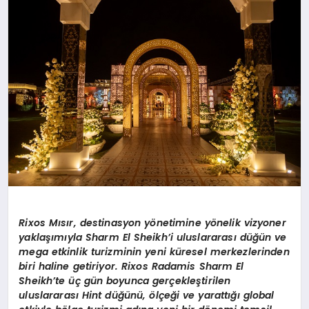
MAGAZIN
DIĞER
Rixos Mısır, destinasyon y
ö
netimine y
ö
nelik vizyoner
yaklaşımıyla Sharm El Sheikh’
i uluslararası düğün ve
mega etkinlik turizminin yeni küresel merkezlerinden
biri haline getiriyor. Rixos Radamis Sharm El
Sheikh’
te üç gün boyunca gerçekleştirilen
uluslararası
Hint d
üğünü,
ö
lçeği ve yarattığı global