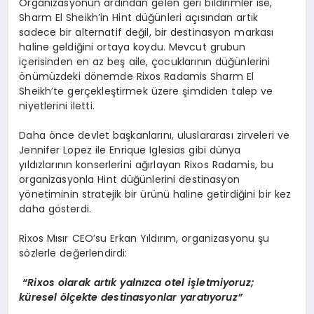
Organizasyonun ardından gelen geri bildirimler ise,
Sharm El Sheikh’in Hint düğünleri açısından artık
sadece bir alternatif değil, bir destinasyon markası
haline geldiğini ortaya koydu. Mevcut grubun
içerisinden en az beş aile, çocuklarının düğünlerini
önümüzdeki dönemde Rixos Radamis Sharm El
Sheikh’te gerçekleştirmek üzere şimdiden talep ve
niyetlerini iletti.
Daha önce devlet başkanlarını, uluslararası zirveleri ve
Jennifer Lopez ile Enrique Iglesias gibi dünya
yıldızlarının konserlerini ağırlayan Rixos Radamis, bu
organizasyonla Hint düğünlerini destinasyon
yönetiminin stratejik bir ürünü haline getirdiğini bir kez
daha gösterdi.
Rixos Mısır CEO’su Erkan Yıldırım, organizasyonu şu
sözlerle değerlendirdi:
“
Rixos olarak artık yalnızca otel işletmiyoruz;
küresel
ö
lçekte destinasyonlar yaratıyoruz”