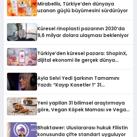
Mirabellix, Türkiye’den dünyaya
uzanan güçlü büyümesini sürdürüyor
Küresel rinoplasti pazarının 2030’da
9,6 milyar dolara ulaşması bekleniyor
Türkiye’den küresel pazara: ShopinX,
dijital ekonomi ile gerçek dünya
alışverişini bir araya getirmeyi
hedefliyor
Ayla Selvi Yedi Şarkının Tamamını
Yazdı: “Kayıp Kasetler 1” 31
Temmuz’da Yayında
Yeni yapilan 31 bilimsel araştırmaya
göre, Vegan Köpek Maması ve Vegan
Kedi Mamasının İyi Sindirildiğini
Ortaya Koydu
Bhaktawer: Uluslararası hukuk Filistin
konusunda çifte standart uyguluyor