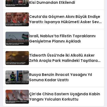
Kisi Dumandan Etkilendi
Ceuta’da Göçmen Akını Büyük Endişe
Yarattı: İspanya Hükümeti Asker Sevk
Etti
İsrail, Nablus’ta Filistin Topraklarını
Genişletme Planını Açıkladı
Tidworth Üssü’nde İki Alkollü Asker
Zırhlı Araçla Park Halindeki Taşıtlara
Çarptı
Rusya Benzin İhracat Yasağını Yıl
Sonuna Kadar Uzattı
Çin’de China Eastern Uçağında Kabin
Yangını Yolcuları Korkuttu