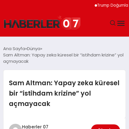
Trump Doğumla Vatand
GÜNDEM
Ana Sayfa
Dünya
Sam Altman: Yapay zeka küresel bir “istihdam krizine” yol
EKONOMI
açmayacak
YAŞAM
Sam Altman: Yapay zeka küresel
SPOR
bir “istihdam krizine” yol
açmayacak
TEKNOLOJI
EĞITIM
Haberler 07