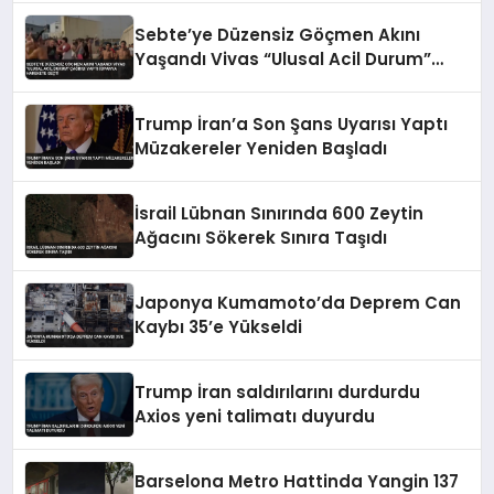
Sebte’ye Düzensiz Göçmen Akını
Yaşandı Vivas “Ulusal Acil Durum”
Çağrısı Yaptı İspanya Harekete Geçti
Trump İran’a Son Şans Uyarısı Yaptı
Müzakereler Yeniden Başladı
İsrail Lübnan Sınırında 600 Zeytin
Ağacını Sökerek Sınıra Taşıdı
Japonya Kumamoto’da Deprem Can
Kaybı 35’e Yükseldi
Trump İran saldırılarını durdurdu
Axios yeni talimatı duyurdu
Barselona Metro Hattinda Yangin 137