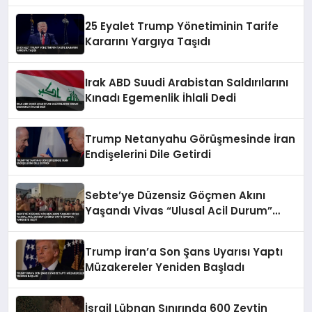
25 Eyalet Trump Yönetiminin Tarife
Kararını Yargıya Taşıdı
Irak ABD Suudi Arabistan Saldırılarını
Kınadı Egemenlik İhlali Dedi
Trump Netanyahu Görüşmesinde İran
Endişelerini Dile Getirdi
Sebte’ye Düzensiz Göçmen Akını
Yaşandı Vivas “Ulusal Acil Durum”
Çağrısı Yaptı İspanya Harekete Geçti
Trump İran’a Son Şans Uyarısı Yaptı
Müzakereler Yeniden Başladı
İsrail Lübnan Sınırında 600 Zeytin