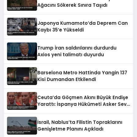
Ağacını Sökerek Sınıra Taşıdı
Japonya Kumamoto’da Deprem Can
Kaybı 35’e Yükseldi
Trump İran saldırılarını durdurdu
Axios yeni talimatı duyurdu
Barselona Metro Hattinda Yangin 137
Kisi Dumandan Etkilendi
Ceuta’da Göçmen Akını Büyük Endişe
Yarattı: İspanya Hükümeti Asker Sevk
Etti
İsrail, Nablus’ta Filistin Topraklarını
Genişletme Planını Açıkladı