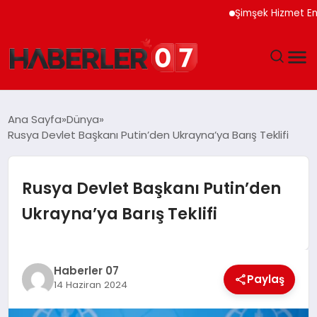
Şimşek Hizmet Enflasyo
GÜNDEM
Ana Sayfa
Dünya
Rusya Devlet Başkanı Putin’den Ukrayna’ya Barış Teklifi
EKONOMI
YAŞAM
Rusya Devlet Başkanı Putin’den
Ukrayna’ya Barış Teklifi
SPOR
TEKNOLOJI
Haberler 07
Paylaş
14 Haziran 2024
EĞITIM