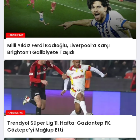
Milli Yıldız Ferdi Kadıoğlu, Liverpool’a Karşı
Brighton’ı Galibiyete Taşıdı
Trendyol Süper Lig 11. Hafta: Gaziantep FK,
Göztepe’yi Mağlup Etti